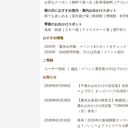
お得なクーポン
無料で遊べる
駐車場無料
アスレ
雨の日におすすめ室内・屋内お出かけスポット
雨でも楽しめる
室内遊び場
映画館
博物館・科学
季節のお出かけスポット
温泉・銭湯
スキー場
アイススケート場
潮干狩り
おすすめ情報
2026年「夏休み特集」イベント&スポットをチェック
2026年「自由研究特集」行けば完成！イベント紹介
ご登録
ユーザー登録
施設・イベント運営者の方(おでかけ
お知らせ
2026年07月06日
【子連れお出かけの決定版】全国6
ーよで行く キッズパークGUIDE
2026年05月28日
【夏休み直前の救世主】物価高に
連れお出かけの決定版『TJMOOK
（月）発売！
2026年01月10日
発表！2026年の新規開業テー
は？／いこーよファミリーラボ調査