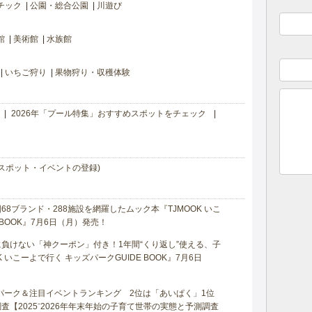
チック
公園・総合公園
川遊び
館
美術館
水族館
いちご狩り
果物狩り・収穫体験
2026年「プール特集」おすすめスポットをチェック
スポット・イベントの登録)
8ブランド・288施設を網羅したムック本『TJMOOK いこ
 BOOK』7月6日（月）発売！
負けない「神クーポン」付き！1年間“くり返し”使える、子
 いこーよで行く キッズパークGUIDE BOOK』7月6日
マパーク＆注目イベントランキング 2位は「あいぱく」1位
【2025⁻2026年年末年始の子育て世帯の実態と予測調査