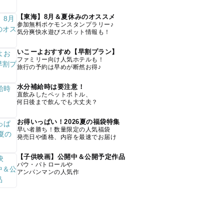
【東海】8月＆夏休みのオススメ
参加無料ポケモンスタンプラリー♪
気分爽快水遊びスポット情報も！
いこーよおすすめ【早割プラン】
ファミリー向け人気ホテルも！
旅行の予約は早めが断然お得♪
水分補給時は要注意！
直飲みしたペットボトル、
何日後まで飲んでも大丈夫？
お得いっぱい！2026夏の福袋特集
早い者勝ち！数量限定の人気福袋
発売日や価格、内容を最速でお届け
【子供映画】公開中＆公開予定作品
パウ・パトロールや
アンパンマンの人気作