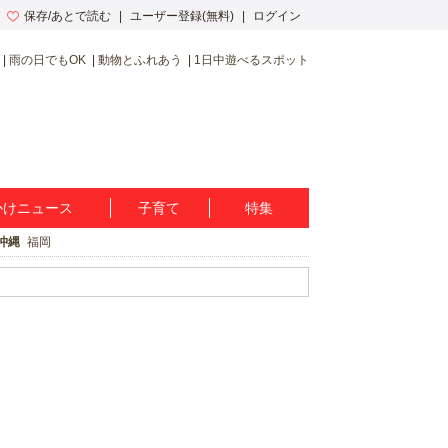
保存/あとで読む
ユーザー登録(無料)
ログイン
雨の日でもOK
動物とふれあう
1日中遊べるスポット
かけニュース
子育て
特集
沖縄
福岡