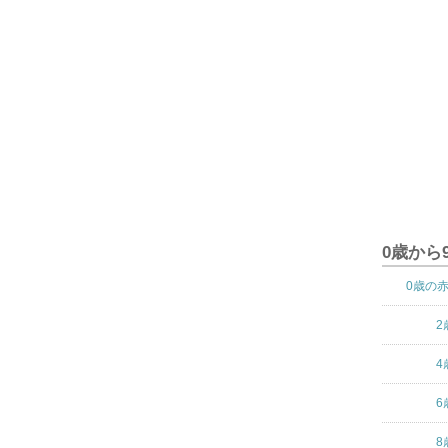
0歳から
0歳の
2
4
6
8