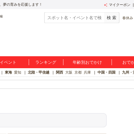
、夢の育みを応援します！
マイクーポン
春休み
イベント
ランキング
年齢別おでかけ
おで
東海
愛知
北陸・甲信越
関西
大阪
京都
兵庫
中国・四国
九州・