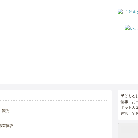
子どもと
情報、お
ポット人
観光
運営して
職業体験