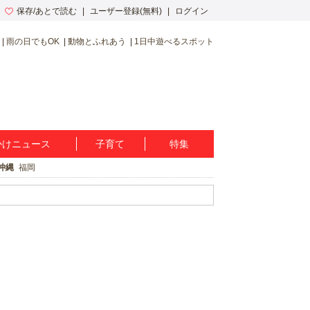
保存/あとで読む
ユーザー登録(無料)
ログイン
雨の日でもOK
動物とふれあう
1日中遊べるスポット
かけニュース
子育て
特集
沖縄
福岡