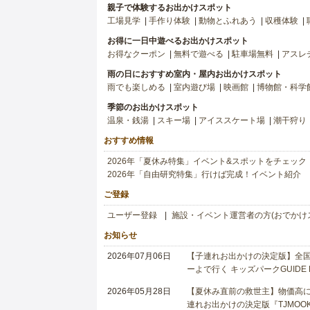
親子で体験するお出かけスポット
工場見学
手作り体験
動物とふれあう
収穫体験
お得に一日中遊べるお出かけスポット
お得なクーポン
無料で遊べる
駐車場無料
アスレ
雨の日におすすめ室内・屋内お出かけスポット
雨でも楽しめる
室内遊び場
映画館
博物館・科学
季節のお出かけスポット
温泉・銭湯
スキー場
アイススケート場
潮干狩り
おすすめ情報
2026年「夏休み特集」イベント&スポットをチェック
2026年「自由研究特集」行けば完成！イベント紹介
ご登録
ユーザー登録
施設・イベント運営者の方(おでかけ
お知らせ
2026年07月06日
【子連れお出かけの決定版】全国6
ーよで行く キッズパークGUIDE
2026年05月28日
【夏休み直前の救世主】物価高に
連れお出かけの決定版『TJMOOK