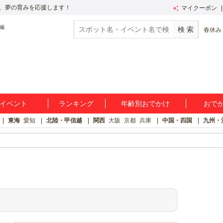
、夢の育みを応援します！
マイクーポン
春休み
イベント
ランキング
年齢別おでかけ
おで
東海
愛知
北陸・甲信越
関西
大阪
京都
兵庫
中国・四国
九州・