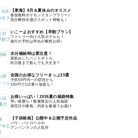
【東海】8月＆夏休みのオススメ
参加無料ポケモンスタンプラリー♪
気分爽快水遊びスポット情報も！
いこーよおすすめ【早割プラン】
ファミリー向け人気ホテルも！
旅行の予約は早めが断然お得♪
水分補給時は要注意！
直飲みしたペットボトル、
何日後まで飲んでも大丈夫？
全国のお得なフリーきっぷ15選
子供50円均一の切符から
100円で1日乗り放題も！
お得いっぱい！2026夏の福袋特集
早い者勝ち！数量限定の人気福袋
発売日や価格、内容を最速でお届け
【子供映画】公開中＆公開予定作品
パウ・パトロールや
アンパンマンの人気作