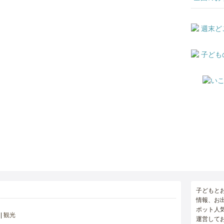
子どもと
情報、お
ポット人
観光
運営して