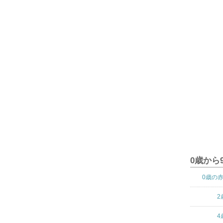
0歳から
0歳の
2
4