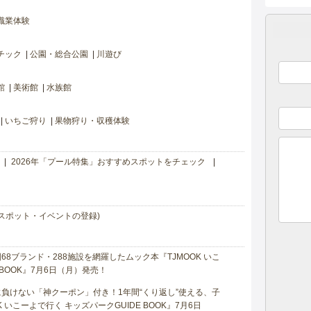
職業体験
チック
公園・総合公園
川遊び
館
美術館
水族館
いちご狩り
果物狩り・収穫体験
2026年「プール特集」おすすめスポットをチェック
スポット・イベントの登録)
8ブランド・288施設を網羅したムック本『TJMOOK いこ
 BOOK』7月6日（月）発売！
負けない「神クーポン」付き！1年間“くり返し”使える、子
 いこーよで行く キッズパークGUIDE BOOK』7月6日