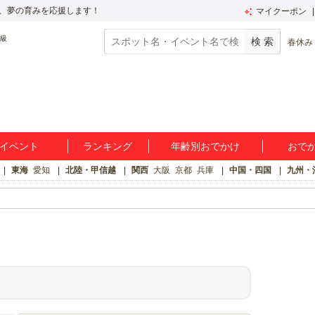
、夢の育みを応援します！
マイクーポン
春休み
イベント
ランキング
年齢別おでかけ
おで
東海
愛知
北陸・甲信越
関西
大阪
京都
兵庫
中国・四国
九州・