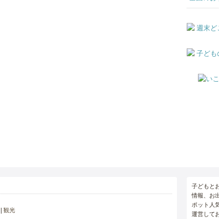
子どもと
情報、お
ポット人
観光
運営して