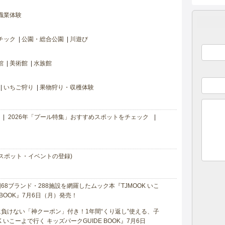
職業体験
チック
公園・総合公園
川遊び
館
美術館
水族館
いちご狩り
果物狩り・収穫体験
2026年「プール特集」おすすめスポットをチェック
スポット・イベントの登録)
8ブランド・288施設を網羅したムック本『TJMOOK いこ
 BOOK』7月6日（月）発売！
負けない「神クーポン」付き！1年間“くり返し”使える、子
 いこーよで行く キッズパークGUIDE BOOK』7月6日