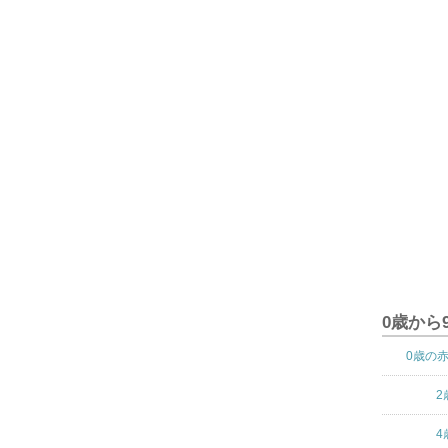
0歳から
0歳の
2
4