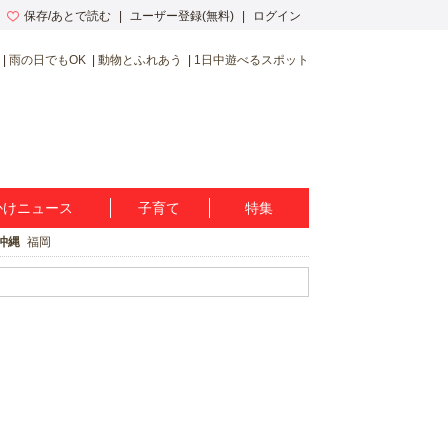
保存/あとで読む
ユーザー登録(無料)
ログイン
雨の日でもOK
動物とふれあう
1日中遊べるスポット
かけニュース
子育て
特集
沖縄
福岡