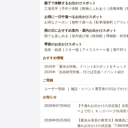
親子で体験するお出かけスポット
工場見学
手作り体験
動物とふれあう
収穫体験
お得に一日中遊べるお出かけスポット
お得なクーポン
無料で遊べる
駐車場無料
アスレ
雨の日におすすめ室内・屋内お出かけスポット
雨でも楽しめる
室内遊び場
映画館
博物館・科学
季節のお出かけスポット
温泉・銭湯
スキー場
アイススケート場
潮干狩り
おすすめ情報
2026年「夏休み特集」イベント&スポットをチェック
2026年「自由研究特集」行けば完成！イベント紹介
ご登録
ユーザー登録
施設・イベント運営者の方(おでかけ
お知らせ
2026年07月06日
【子連れお出かけの決定版】全国6
ーよで行く キッズパークGUIDE
2026年05月28日
【夏休み直前の救世主】物価高に
連れお出かけの決定版『TJMOOK