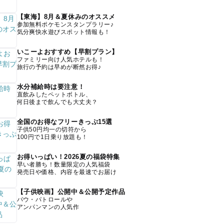
【東海】8月＆夏休みのオススメ
参加無料ポケモンスタンプラリー♪
気分爽快水遊びスポット情報も！
いこーよおすすめ【早割プラン】
ファミリー向け人気ホテルも！
旅行の予約は早めが断然お得♪
水分補給時は要注意！
直飲みしたペットボトル、
何日後まで飲んでも大丈夫？
全国のお得なフリーきっぷ15選
子供50円均一の切符から
100円で1日乗り放題も！
お得いっぱい！2026夏の福袋特集
早い者勝ち！数量限定の人気福袋
発売日や価格、内容を最速でお届け
【子供映画】公開中＆公開予定作品
パウ・パトロールや
アンパンマンの人気作