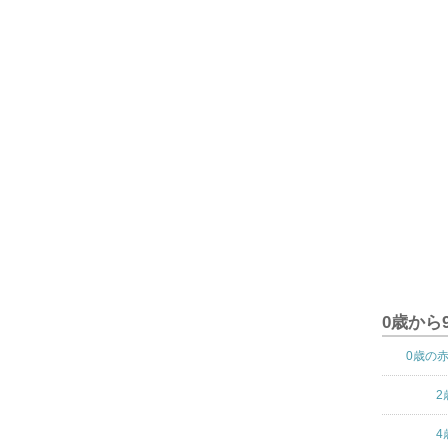
0歳から
0歳の
2
4