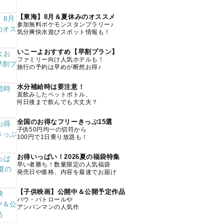
【東海】8月＆夏休みのオススメ
参加無料ポケモンスタンプラリー♪
気分爽快水遊びスポット情報も！
いこーよおすすめ【早割プラン】
ファミリー向け人気ホテルも！
旅行の予約は早めが断然お得♪
水分補給時は要注意！
直飲みしたペットボトル、
何日後まで飲んでも大丈夫？
全国のお得なフリーきっぷ15選
子供50円均一の切符から
100円で1日乗り放題も！
お得いっぱい！2026夏の福袋特集
早い者勝ち！数量限定の人気福袋
発売日や価格、内容を最速でお届け
【子供映画】公開中＆公開予定作品
パウ・パトロールや
アンパンマンの人気作