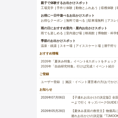
親子で体験するお出かけスポット
工場見学
手作り体験
動物とふれあう
収穫体験
お得に一日中遊べるお出かけスポット
お得なクーポン
無料で遊べる
駐車場無料
アスレ
雨の日におすすめ室内・屋内お出かけスポット
雨でも楽しめる
室内遊び場
映画館
博物館・科学
季節のお出かけスポット
温泉・銭湯
スキー場
アイススケート場
潮干狩り
おすすめ情報
2026年「夏休み特集」イベント&スポットをチェック
2026年「自由研究特集」行けば完成！イベント紹介
ご登録
ユーザー登録
施設・イベント運営者の方(おでかけ
お知らせ
2026年07月06日
【子連れお出かけの決定版】全国6
ーよで行く キッズパークGUIDE
2026年05月28日
【夏休み直前の救世主】物価高に
連れお出かけの決定版『TJMOOK