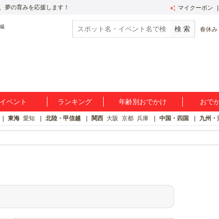
、夢の育みを応援します！
マイクーポン
春休み
イベント
ランキング
年齢別おでかけ
おで
東海
愛知
北陸・甲信越
関西
大阪
京都
兵庫
中国・四国
九州・