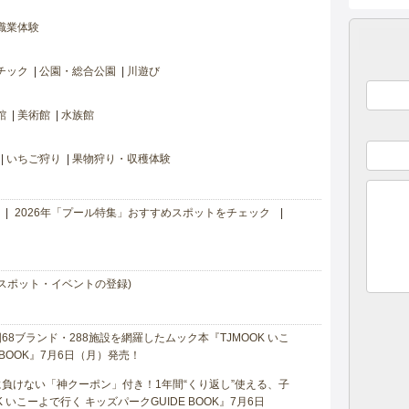
職業体験
チック
公園・総合公園
川遊び
館
美術館
水族館
いちご狩り
果物狩り・収穫体験
2026年「プール特集」おすすめスポットをチェック
スポット・イベントの登録)
8ブランド・288施設を網羅したムック本『TJMOOK いこ
 BOOK』7月6日（月）発売！
負けない「神クーポン」付き！1年間“くり返し”使える、子
 いこーよで行く キッズパークGUIDE BOOK』7月6日