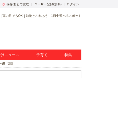
保存/あとで読む
ユーザー登録(無料)
ログイン
雨の日でもOK
動物とふれあう
1日中遊べるスポット
かけニュース
子育て
特集
沖縄
福岡