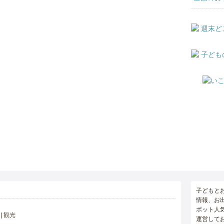
子どもと
情報、お
ポット人
観光
運営して