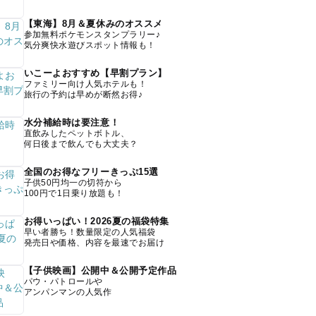
【東海】8月＆夏休みのオススメ
参加無料ポケモンスタンプラリー♪
気分爽快水遊びスポット情報も！
いこーよおすすめ【早割プラン】
ファミリー向け人気ホテルも！
旅行の予約は早めが断然お得♪
水分補給時は要注意！
直飲みしたペットボトル、
何日後まで飲んでも大丈夫？
全国のお得なフリーきっぷ15選
子供50円均一の切符から
100円で1日乗り放題も！
お得いっぱい！2026夏の福袋特集
早い者勝ち！数量限定の人気福袋
発売日や価格、内容を最速でお届け
【子供映画】公開中＆公開予定作品
パウ・パトロールや
アンパンマンの人気作