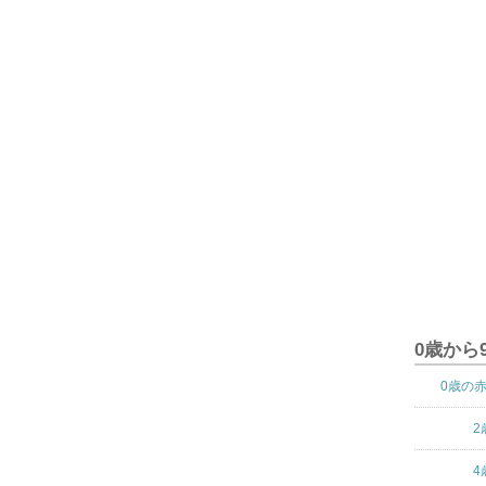
0歳から
0歳の
2
4