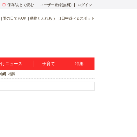
保存/あとで読む
ユーザー登録(無料)
ログイン
雨の日でもOK
動物とふれあう
1日中遊べるスポット
かけニュース
子育て
特集
沖縄
福岡