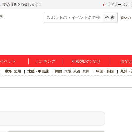
、夢の育みを応援します！
マイクーポン
春休み
イベント
ランキング
年齢別おでかけ
おで
東海
愛知
北陸・甲信越
関西
大阪
京都
兵庫
中国・四国
九州・