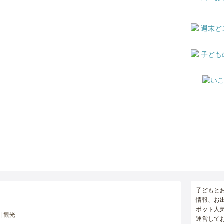
子どもと
情報、お
ポット人
観光
運営して