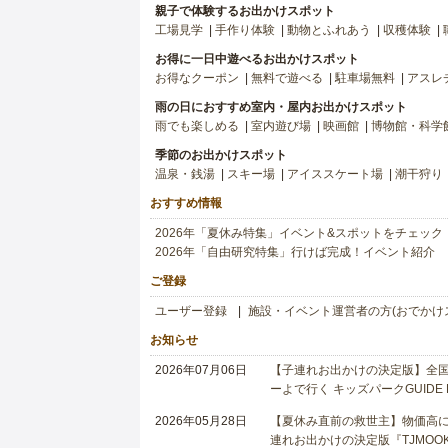
親子で体験するお出かけスポット
工場見学
手作り体験
動物とふれあう
収穫体験
お得に一日中遊べるお出かけスポット
お得なクーポン
無料で遊べる
駐車場無料
アスレ
雨の日におすすめ室内・屋内お出かけスポット
雨でも楽しめる
室内遊び場
映画館
博物館・科学
季節のお出かけスポット
温泉・銭湯
スキー場
アイススケート場
潮干狩り
おすすめ情報
2026年「夏休み特集」イベント&スポットをチェック
2026年「自由研究特集」行けば完成！イベント紹介
ご登録
ユーザー登録
施設・イベント運営者の方(おでかけ
お知らせ
2026年07月06日
【子連れお出かけの決定版】全国6
ーよで行く キッズパークGUIDE
2026年05月28日
【夏休み直前の救世主】物価高に
連れお出かけの決定版『TJMOOK