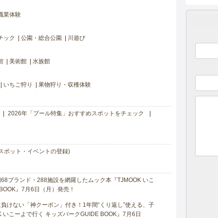
職業体験
チック
公園・総合公園
川遊び
館
美術館
水族館
いちご狩り
果物狩り・収穫体験
2026年「プール特集」おすすめスポットをチェック
スポット・イベントの登録)
8ブランド・288施設を網羅したムック本『TJMOOK いこ
 BOOK』7月6日（月）発売！
負けない「神クーポン」付き！1年間“くり返し”使える、子
 いこーよで行く キッズパークGUIDE BOOK』7月6日