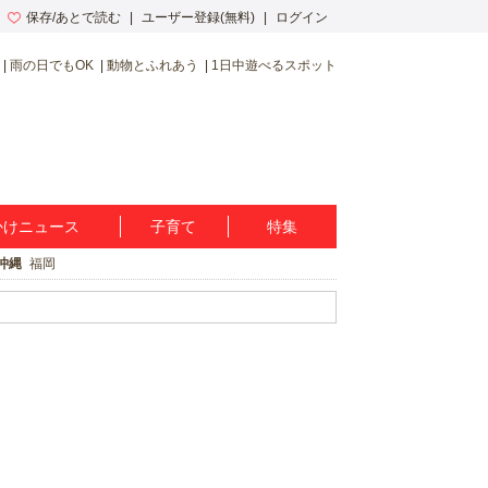
保存/あとで読む
ユーザー登録(無料)
ログイン
雨の日でもOK
動物とふれあう
1日中遊べるスポット
かけニュース
子育て
特集
沖縄
福岡