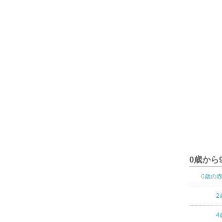
0歳から
0歳の
2
4