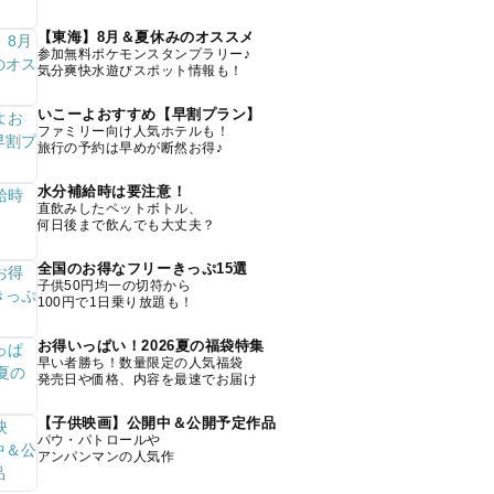
【東海】8月＆夏休みのオススメ
参加無料ポケモンスタンプラリー♪
気分爽快水遊びスポット情報も！
いこーよおすすめ【早割プラン】
ファミリー向け人気ホテルも！
旅行の予約は早めが断然お得♪
水分補給時は要注意！
直飲みしたペットボトル、
何日後まで飲んでも大丈夫？
全国のお得なフリーきっぷ15選
子供50円均一の切符から
100円で1日乗り放題も！
お得いっぱい！2026夏の福袋特集
早い者勝ち！数量限定の人気福袋
発売日や価格、内容を最速でお届け
【子供映画】公開中＆公開予定作品
パウ・パトロールや
アンパンマンの人気作