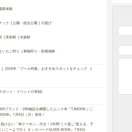
職業体験
チック
公園・総合公園
川遊び
館
美術館
水族館
いちご狩り
果物狩り・収穫体験
2026年「プール特集」おすすめスポットをチェック
スポット・イベントの登録)
8ブランド・288施設を網羅したムック本『TJMOOK いこ
 BOOK』7月6日（月）発売！
負けない「神クーポン」付き！1年間“くり返し”使える、子
 いこーよで行く キッズパークGUIDE BOOK』7月6日