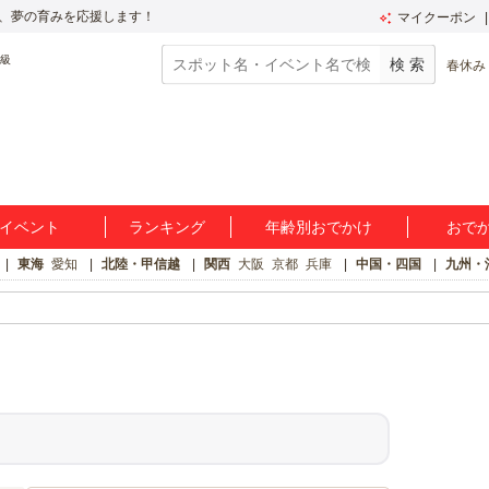
、夢の育みを応援します！
マイクーポン
春休み
イベント
ランキング
年齢別おでかけ
おで
東海
愛知
北陸・甲信越
関西
大阪
京都
兵庫
中国・四国
九州・