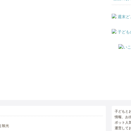
子どもと
情報、お
ポット人
観光
運営して