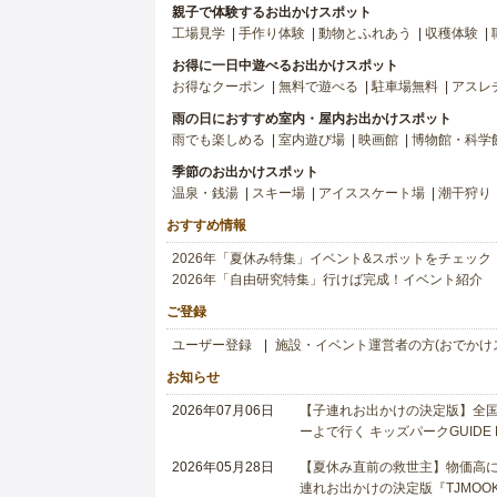
親子で体験するお出かけスポット
工場見学
手作り体験
動物とふれあう
収穫体験
お得に一日中遊べるお出かけスポット
お得なクーポン
無料で遊べる
駐車場無料
アスレ
雨の日におすすめ室内・屋内お出かけスポット
雨でも楽しめる
室内遊び場
映画館
博物館・科学
季節のお出かけスポット
温泉・銭湯
スキー場
アイススケート場
潮干狩り
おすすめ情報
2026年「夏休み特集」イベント&スポットをチェック
2026年「自由研究特集」行けば完成！イベント紹介
ご登録
ユーザー登録
施設・イベント運営者の方(おでかけ
お知らせ
2026年07月06日
【子連れお出かけの決定版】全国6
ーよで行く キッズパークGUIDE
2026年05月28日
【夏休み直前の救世主】物価高に
連れお出かけの決定版『TJMOOK