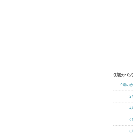
0歳から
0歳の
2
4
6
8