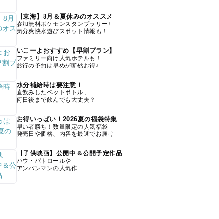
【東海】8月＆夏休みのオススメ
参加無料ポケモンスタンプラリー♪
気分爽快水遊びスポット情報も！
いこーよおすすめ【早割プラン】
ファミリー向け人気ホテルも！
旅行の予約は早めが断然お得♪
水分補給時は要注意！
直飲みしたペットボトル、
何日後まで飲んでも大丈夫？
お得いっぱい！2026夏の福袋特集
早い者勝ち！数量限定の人気福袋
発売日や価格、内容を最速でお届け
【子供映画】公開中＆公開予定作品
パウ・パトロールや
アンパンマンの人気作