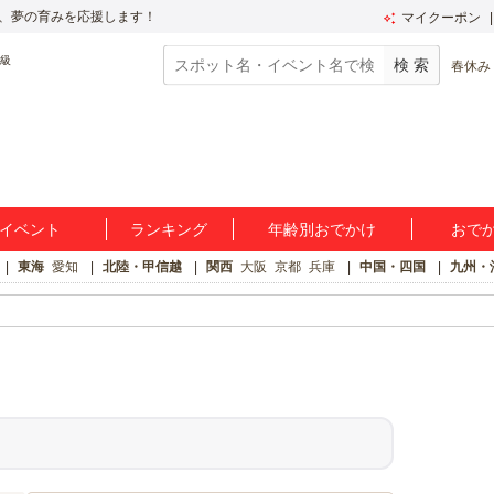
、夢の育みを応援します！
マイクーポン
春休み
イベント
ランキング
年齢別おでかけ
おで
東海
愛知
北陸・甲信越
関西
大阪
京都
兵庫
中国・四国
九州・