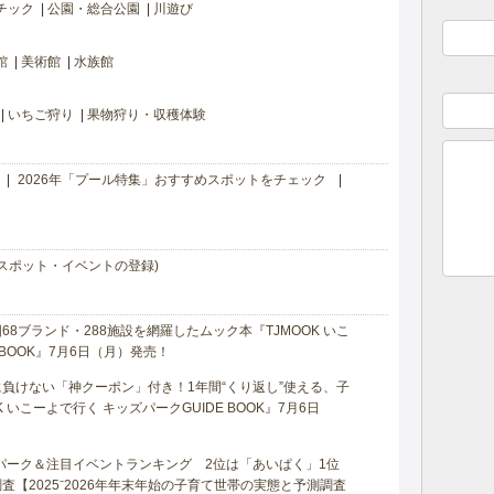
チック
公園・総合公園
川遊び
館
美術館
水族館
いちご狩り
果物狩り・収穫体験
2026年「プール特集」おすすめスポットをチェック
スポット・イベントの登録)
8ブランド・288施設を網羅したムック本『TJMOOK いこ
 BOOK』7月6日（月）発売！
負けない「神クーポン」付き！1年間“くり返し”使える、子
 いこーよで行く キッズパークGUIDE BOOK』7月6日
マパーク＆注目イベントランキング 2位は「あいぱく」1位
【2025⁻2026年年末年始の子育て世帯の実態と予測調査