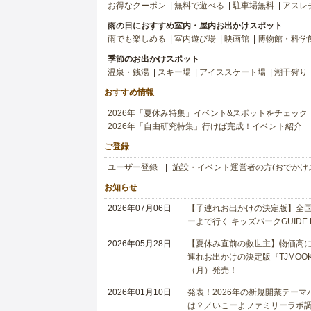
お得なクーポン
無料で遊べる
駐車場無料
アスレ
雨の日におすすめ室内・屋内お出かけスポット
雨でも楽しめる
室内遊び場
映画館
博物館・科学
季節のお出かけスポット
温泉・銭湯
スキー場
アイススケート場
潮干狩り
おすすめ情報
2026年「夏休み特集」イベント&スポットをチェック
2026年「自由研究特集」行けば完成！イベント紹介
ご登録
ユーザー登録
施設・イベント運営者の方(おでかけ
お知らせ
2026年07月06日
【子連れお出かけの決定版】全国6
ーよで行く キッズパークGUIDE
2026年05月28日
【夏休み直前の救世主】物価高に
連れお出かけの決定版『TJMOOK
（月）発売！
2026年01月10日
発表！2026年の新規開業テー
は？／いこーよファミリーラボ調査