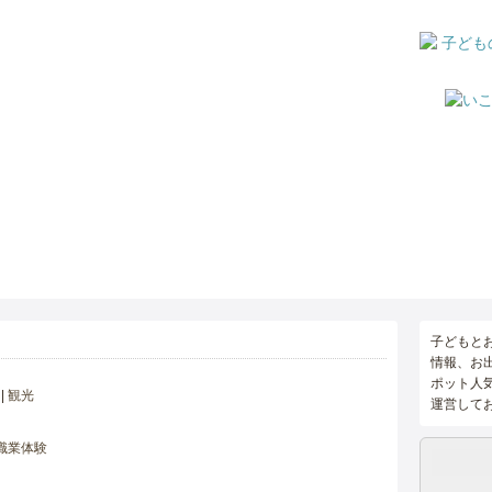
子どもと
情報、お
ポット人
観光
運営して
職業体験