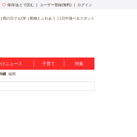
保存/あとで読む
ユーザー登録(無料)
ログイン
雨の日でもOK
動物とふれあう
1日中遊べるスポット
かけニュース
子育て
特集
沖縄
福岡