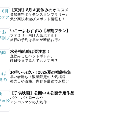
【東海】8月＆夏休みのオススメ
参加無料ポケモンスタンプラリー♪
気分爽快水遊びスポット情報も！
いこーよおすすめ【早割プラン】
ファミリー向け人気ホテルも！
旅行の予約は早めが断然お得♪
水分補給時は要注意！
直飲みしたペットボトル、
何日後まで飲んでも大丈夫？
お得いっぱい！2026夏の福袋特集
早い者勝ち！数量限定の人気福袋
発売日や価格、内容を最速でお届け
【子供映画】公開中＆公開予定作品
パウ・パトロールや
アンパンマンの人気作