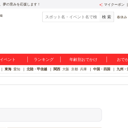
、夢の育みを応援します！
マイクーポン
春休み
イベント
ランキング
年齢別おでかけ
おで
東海
愛知
北陸・甲信越
関西
大阪
京都
兵庫
中国・四国
九州・