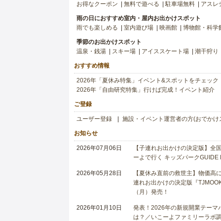
お得なクーポン
無料で遊べる
駐車場無料
アスレ
雨の日におすすめ室内・屋内お出かけスポット
雨でも楽しめる
室内遊び場
映画館
博物館・科学
季節のお出かけスポット
温泉・銭湯
スキー場
アイススケート場
潮干狩り
おすすめ情報
2026年「夏休み特集」イベント&スポットをチェック
2026年「自由研究特集」行けば完成！イベント紹介
ご登録
ユーザー登録
施設・イベント運営者の方(おでかけ
お知らせ
2026年07月06日
【子連れお出かけの決定版】全国6
ーよで行く キッズパークGUIDE
2026年05月28日
【夏休み直前の救世主】物価高に
連れお出かけの決定版『TJMOOK
（月）発売！
2026年01月10日
発表！2026年の新規開業テー
は？／いこーよファミリーラボ調査