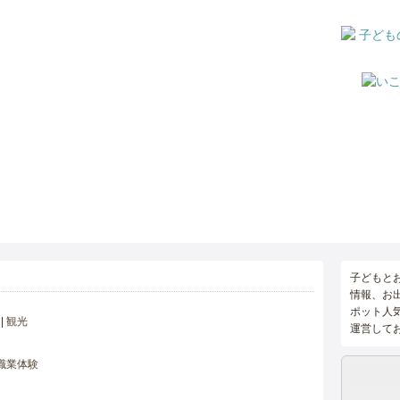
子どもと
情報、お
ポット人
観光
運営して
職業体験