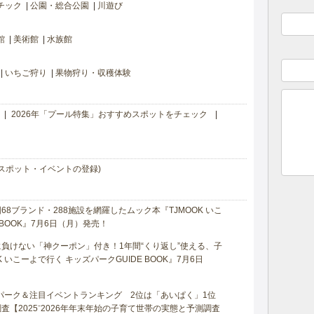
チック
公園・総合公園
川遊び
館
美術館
水族館
いちご狩り
果物狩り・収穫体験
2026年「プール特集」おすすめスポットをチェック
スポット・イベントの登録)
8ブランド・288施設を網羅したムック本『TJMOOK いこ
 BOOK』7月6日（月）発売！
負けない「神クーポン」付き！1年間“くり返し”使える、子
 いこーよで行く キッズパークGUIDE BOOK』7月6日
マパーク＆注目イベントランキング 2位は「あいぱく」1位
【2025⁻2026年年末年始の子育て世帯の実態と予測調査