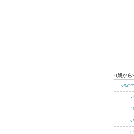
0歳から
0歳の
2
4
6
8