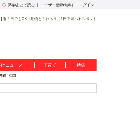
保存/あとで読む
ユーザー登録(無料)
ログイン
雨の日でもOK
動物とふれあう
1日中遊べるスポット
かけニュース
子育て
特集
沖縄
福岡