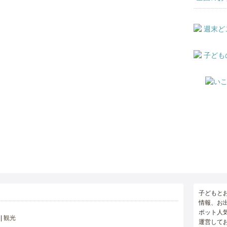
子どもと
情報、お
ポット人
観光
運営して