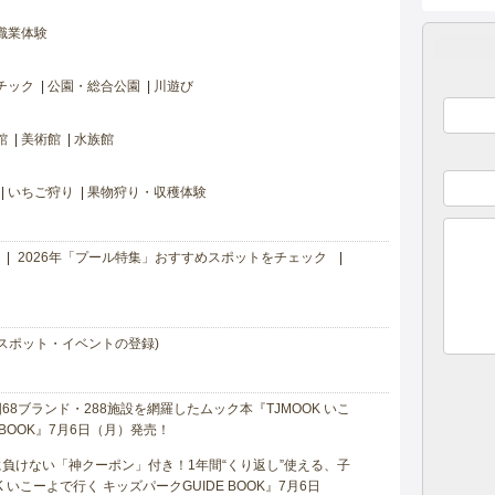
職業体験
チック
公園・総合公園
川遊び
館
美術館
水族館
いちご狩り
果物狩り・収穫体験
2026年「プール特集」おすすめスポットをチェック
スポット・イベントの登録)
8ブランド・288施設を網羅したムック本『TJMOOK いこ
 BOOK』7月6日（月）発売！
負けない「神クーポン」付き！1年間“くり返し”使える、子
 いこーよで行く キッズパークGUIDE BOOK』7月6日