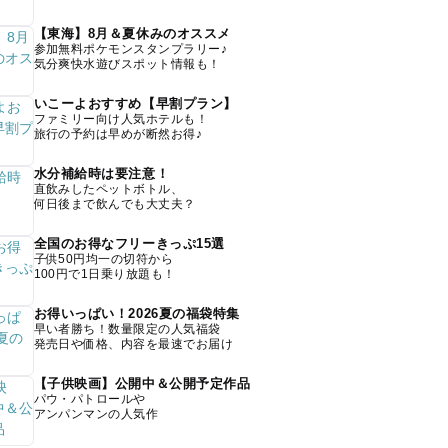
【東海】8月＆夏休みのオススメ
参加無料ポケモンスタンプラリー♪
気分爽快水遊びスポット情報も！
いこーよおすすめ【早割プラン】
ファミリー向け人気ホテルも！
旅行の予約は早めが断然お得♪
水分補給時は要注意！
直飲みしたペットボトル、
何日後まで飲んでも大丈夫？
全国のお得なフリーきっぷ15選
子供50円均一の切符から
100円で1日乗り放題も！
お得いっぱい！2026夏の福袋特集
早い者勝ち！数量限定の人気福袋
発売日や価格、内容を最速でお届け
【子供映画】公開中＆公開予定作品
パウ・パトロールや
アンパンマンの人気作