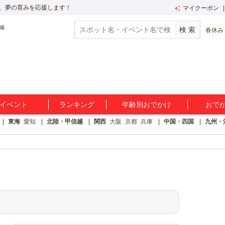
、夢の育みを応援します！
マイクーポン
春休み
イベント
ランキング
年齢別おでかけ
おで
東海
愛知
北陸・甲信越
関西
大阪
京都
兵庫
中国・四国
九州・