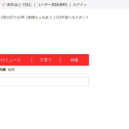
保存/あとで読む
ユーザー登録(無料)
ログイン
雨の日でもOK
動物とふれあう
1日中遊べるスポット
かけニュース
子育て
特集
沖縄
福岡