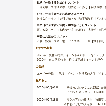
親子で体験するお出かけスポット
工場見学
手作り体験
動物とふれあう
収穫体験
お得に一日中遊べるお出かけスポット
お得なクーポン
無料で遊べる
駐車場無料
アスレ
雨の日におすすめ室内・屋内お出かけスポット
雨でも楽しめる
室内遊び場
映画館
博物館・科学
季節のお出かけスポット
温泉・銭湯
スキー場
アイススケート場
潮干狩り
おすすめ情報
2026年「夏休み特集」イベント&スポットをチェック
2026年「自由研究特集」行けば完成！イベント紹介
ご登録
ユーザー登録
施設・イベント運営者の方(おでかけ
お知らせ
2026年07月06日
【子連れお出かけの決定版】全国6
ーよで行く キッズパークGUIDE
2026年05月28日
【夏休み直前の救世主】物価高に
連れお出かけの決定版『TJMOOK