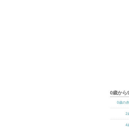
0歳から
0歳の
2
4