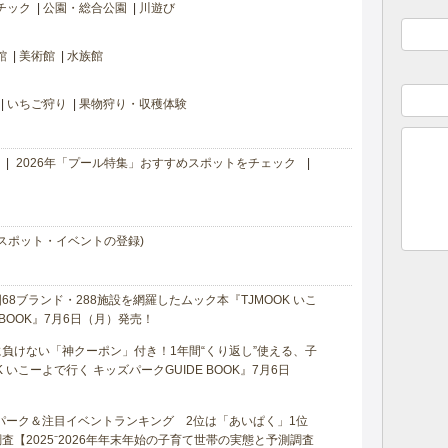
チック
公園・総合公園
川遊び
館
美術館
水族館
いちご狩り
果物狩り・収穫体験
2026年「プール特集」おすすめスポットをチェック
スポット・イベントの登録)
8ブランド・288施設を網羅したムック本『TJMOOK いこ
 BOOK』7月6日（月）発売！
負けない「神クーポン」付き！1年間“くり返し”使える、子
 いこーよで行く キッズパークGUIDE BOOK』7月6日
マパーク＆注目イベントランキング 2位は「あいぱく」1位
【2025⁻2026年年末年始の子育て世帯の実態と予測調査