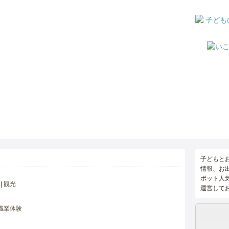
子どもと
情報、お
ポット人
観光
運営して
職業体験