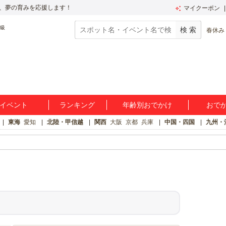
、夢の育みを応援します！
マイクーポン
春休み
イベント
ランキング
年齢別おでかけ
おで
東海
愛知
北陸・甲信越
関西
大阪
京都
兵庫
中国・四国
九州・