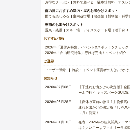
お得なクーポン
無料で遊べる
駐車場無料
アスレ
雨の日におすすめ室内・屋内お出かけスポット
雨でも楽しめる
室内遊び場
映画館
博物館・科学
季節のお出かけスポット
温泉・銭湯
スキー場
アイススケート場
潮干狩り
おすすめ情報
2026年「夏休み特集」イベント&スポットをチェック
2026年「自由研究特集」行けば完成！イベント紹介
ご登録
ユーザー登録
施設・イベント運営者の方(おでかけ
お知らせ
2026年07月06日
【子連れお出かけの決定版】全国6
ーよで行く キッズパークGUIDE
2026年05月28日
【夏休み直前の救世主】物価高に
連れお出かけの決定版『TJMOOK
（月）発売！
2026年01月10日
発表！2026年の新規開業テー
は？／いこーよファミリーラボ調査