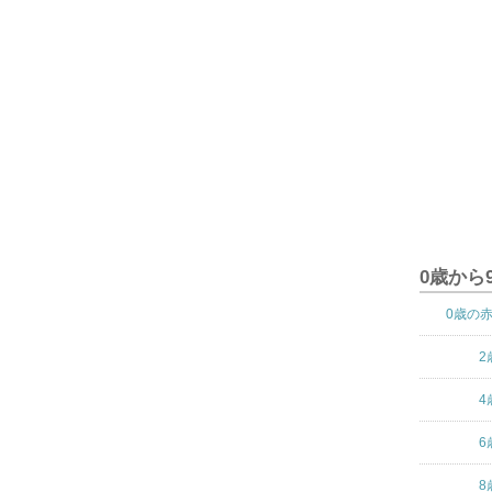
0歳から
0歳の
2
4
6
8