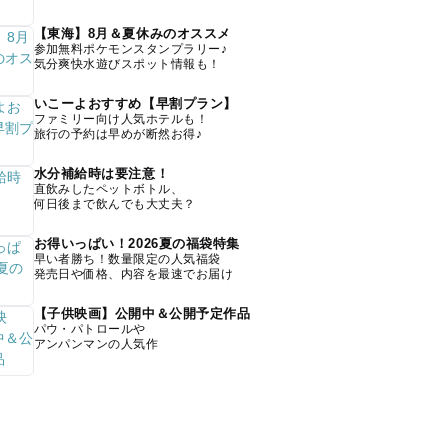
【東海】8月＆夏休みのオススメ
参加無料ポケモンスタンプラリー♪
気分爽快水遊びスポット情報も！
いこーよおすすめ【早割プラン】
ファミリー向け人気ホテルも！
旅行の予約は早めが断然お得♪
水分補給時は要注意！
直飲みしたペットボトル、
何日後まで飲んでも大丈夫？
お得いっぱい！2026夏の福袋特集
早い者勝ち！数量限定の人気福袋
発売日や価格、内容を最速でお届け
【子供映画】公開中＆公開予定作品
パウ・パトロールや
アンパンマンの人気作