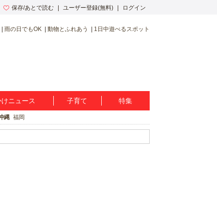
保存/あとで読む
ユーザー登録(無料)
ログイン
雨の日でもOK
動物とふれあう
1日中遊べるスポット
かけニュース
子育て
特集
沖縄
福岡