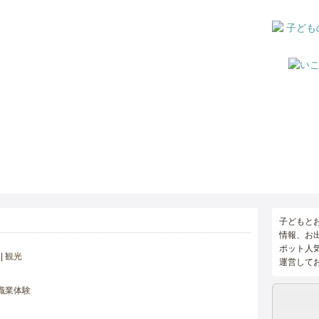
子どもと
情報、お
ポット人
観光
運営して
職業体験