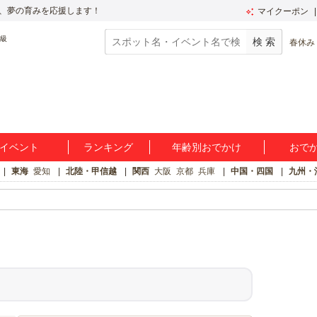
、夢の育みを応援します！
マイクーポン
春休み
イベント
ランキング
年齢別おでかけ
おで
東海
愛知
北陸・甲信越
関西
大阪
京都
兵庫
中国・四国
九州・