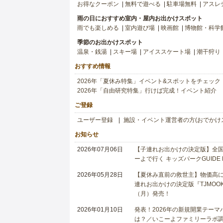
お得なクーポン
無料で遊べる
駐車場無料
アスレ
雨の日におすすめ室内・屋内お出かけスポット
雨でも楽しめる
室内遊び場
映画館
博物館・科学
季節のお出かけスポット
温泉・銭湯
スキー場
アイススケート場
潮干狩り
おすすめ情報
2026年「夏休み特集」イベント&スポットをチェック
2026年「自由研究特集」行けば完成！イベント紹介
ご登録
ユーザー登録
施設・イベント運営者の方(おでかけ
お知らせ
2026年07月06日
【子連れお出かけの決定版】全国6
ーよで行く キッズパークGUIDE
2026年05月28日
【夏休み直前の救世主】物価高に
連れお出かけの決定版『TJMOOK
（月）発売！
2026年01月10日
発表！2026年の新規開業テー
は？／いこーよファミリーラボ調査