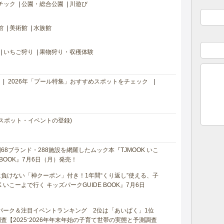
チック
公園・総合公園
川遊び
館
美術館
水族館
いちご狩り
果物狩り・収穫体験
2026年「プール特集」おすすめスポットをチェック
スポット・イベントの登録)
8ブランド・288施設を網羅したムック本『TJMOOK いこ
 BOOK』7月6日（月）発売！
負けない「神クーポン」付き！1年間“くり返し”使える、子
 いこーよで行く キッズパークGUIDE BOOK』7月6日
マパーク＆注目イベントランキング 2位は「あいぱく」1位
【2025⁻2026年年末年始の子育て世帯の実態と予測調査