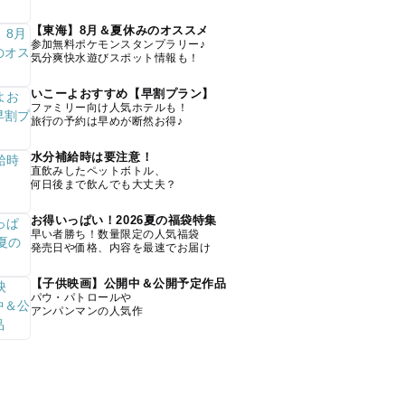
【東海】8月＆夏休みのオススメ
参加無料ポケモンスタンプラリー♪
気分爽快水遊びスポット情報も！
いこーよおすすめ【早割プラン】
ファミリー向け人気ホテルも！
旅行の予約は早めが断然お得♪
水分補給時は要注意！
直飲みしたペットボトル、
何日後まで飲んでも大丈夫？
お得いっぱい！2026夏の福袋特集
早い者勝ち！数量限定の人気福袋
発売日や価格、内容を最速でお届け
【子供映画】公開中＆公開予定作品
パウ・パトロールや
アンパンマンの人気作