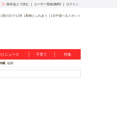
保存/あとで読む
ユーザー登録(無料)
ログイン
雨の日でもOK
動物とふれあう
1日中遊べるスポット
かけニュース
子育て
特集
沖縄
福岡