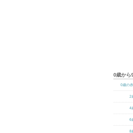
0歳から
0歳の
2
4
6
8