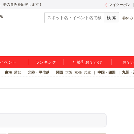
、夢の育みを応援します！
マイクーポン
春休み
イベント
ランキング
年齢別おでかけ
おで
東海
愛知
北陸・甲信越
関西
大阪
京都
兵庫
中国・四国
九州・