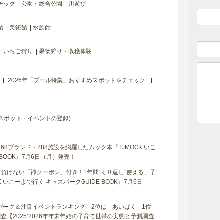
チック
公園・総合公園
川遊び
館
美術館
水族館
いちご狩り
果物狩り・収穫体験
2026年「プール特集」おすすめスポットをチェック
スポット・イベントの登録)
8ブランド・288施設を網羅したムック本『TJMOOK いこ
 BOOK』7月6日（月）発売！
負けない「神クーポン」付き！1年間“くり返し”使える、子
 いこーよで行く キッズパークGUIDE BOOK』7月6日
マパーク＆注目イベントランキング 2位は「あいぱく」1位
【2025⁻2026年年末年始の子育て世帯の実態と予測調査