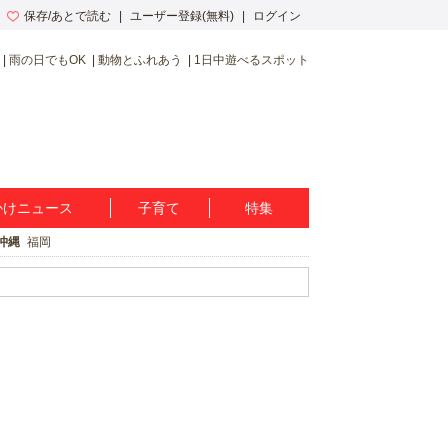
保存/あとで読む
ユーザー登録(無料)
ログイン
雨の日でもOK
動物とふれあう
1日中遊べるスポット
かけニュース
子育て
特集
沖縄
福岡