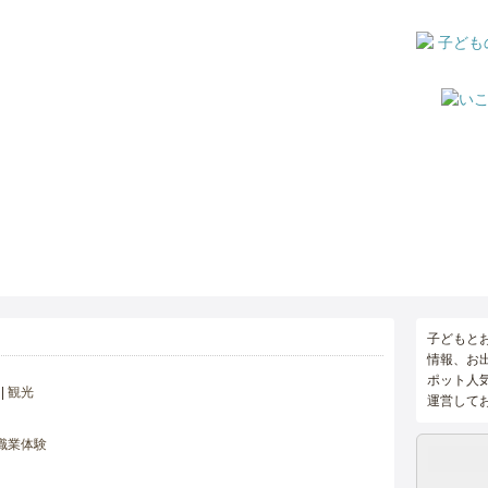
子どもと
情報、お
ポット人
観光
運営して
職業体験