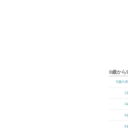
0歳から
0歳の
2
4
6
8