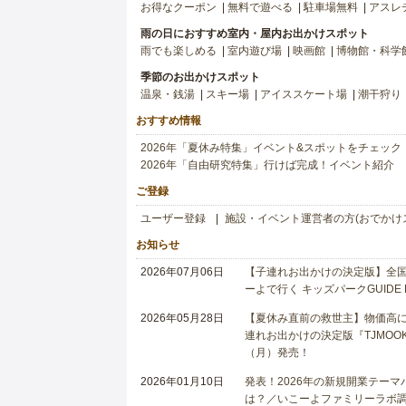
お得なクーポン
無料で遊べる
駐車場無料
アスレ
雨の日におすすめ室内・屋内お出かけスポット
雨でも楽しめる
室内遊び場
映画館
博物館・科学
季節のお出かけスポット
温泉・銭湯
スキー場
アイススケート場
潮干狩り
おすすめ情報
2026年「夏休み特集」イベント&スポットをチェック
2026年「自由研究特集」行けば完成！イベント紹介
ご登録
ユーザー登録
施設・イベント運営者の方(おでかけ
お知らせ
2026年07月06日
【子連れお出かけの決定版】全国6
ーよで行く キッズパークGUIDE
2026年05月28日
【夏休み直前の救世主】物価高に
連れお出かけの決定版『TJMOOK
（月）発売！
2026年01月10日
発表！2026年の新規開業テー
は？／いこーよファミリーラボ調査