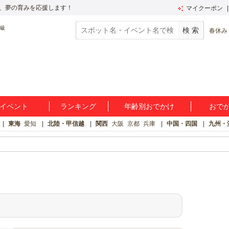
、夢の育みを応援します！
マイクーポン
春休み
イベント
ランキング
年齢別おでかけ
おで
東海
愛知
北陸・甲信越
関西
大阪
京都
兵庫
中国・四国
九州・