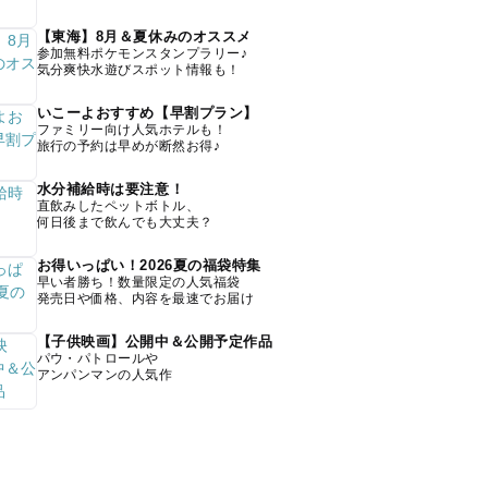
【東海】8月＆夏休みのオススメ
参加無料ポケモンスタンプラリー♪
気分爽快水遊びスポット情報も！
いこーよおすすめ【早割プラン】
ファミリー向け人気ホテルも！
旅行の予約は早めが断然お得♪
水分補給時は要注意！
直飲みしたペットボトル、
何日後まで飲んでも大丈夫？
お得いっぱい！2026夏の福袋特集
早い者勝ち！数量限定の人気福袋
発売日や価格、内容を最速でお届け
【子供映画】公開中＆公開予定作品
パウ・パトロールや
アンパンマンの人気作