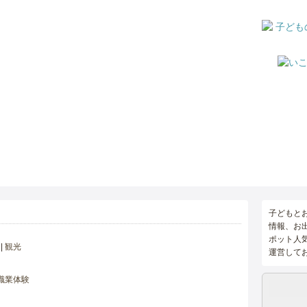
子どもと
情報、お
ポット人
観光
運営して
職業体験