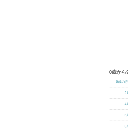
0歳から
0歳の
2
4
6
8