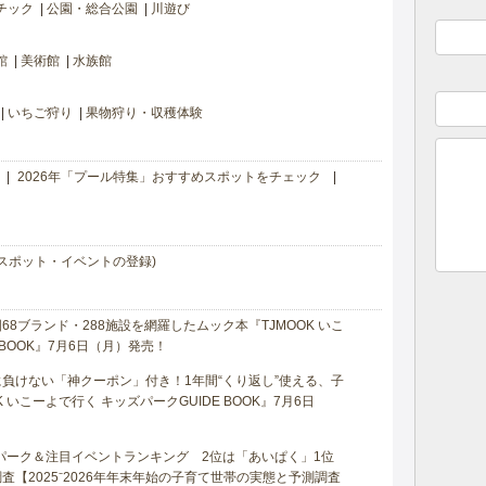
チック
公園・総合公園
川遊び
館
美術館
水族館
いちご狩り
果物狩り・収穫体験
2026年「プール特集」おすすめスポットをチェック
スポット・イベントの登録)
8ブランド・288施設を網羅したムック本『TJMOOK いこ
 BOOK』7月6日（月）発売！
負けない「神クーポン」付き！1年間“くり返し”使える、子
 いこーよで行く キッズパークGUIDE BOOK』7月6日
マパーク＆注目イベントランキング 2位は「あいぱく」1位
【2025⁻2026年年末年始の子育て世帯の実態と予測調査