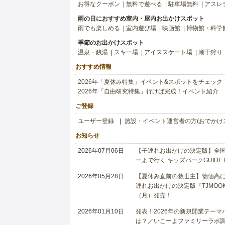
お得なクーポン
無料で遊べる
駐車場無料
アスレ
雨の日におすすめ室内・屋内お出かけスポット
雨でも楽しめる
室内遊び場
映画館
博物館・科学
季節のお出かけスポット
温泉・銭湯
スキー場
アイススケート場
潮干狩り
おすすめ情報
2026年「夏休み特集」イベント&スポットをチェック
2026年「自由研究特集」行けば完成！イベント紹介
ご登録
ユーザー登録
施設・イベント運営者の方(おでかけ
お知らせ
2026年07月06日
【子連れお出かけの決定版】全国6
ーよで行く キッズパークGUIDE
2026年05月28日
【夏休み直前の救世主】物価高に
連れお出かけの決定版『TJMOOK
（月）発売！
2026年01月10日
発表！2026年の新規開業テー
は？／いこーよファミリーラボ調査