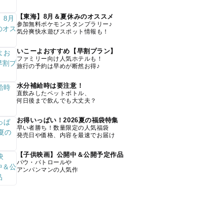
【東海】8月＆夏休みのオススメ
参加無料ポケモンスタンプラリー♪
気分爽快水遊びスポット情報も！
いこーよおすすめ【早割プラン】
ファミリー向け人気ホテルも！
旅行の予約は早めが断然お得♪
水分補給時は要注意！
直飲みしたペットボトル、
何日後まで飲んでも大丈夫？
お得いっぱい！2026夏の福袋特集
早い者勝ち！数量限定の人気福袋
発売日や価格、内容を最速でお届け
【子供映画】公開中＆公開予定作品
パウ・パトロールや
アンパンマンの人気作