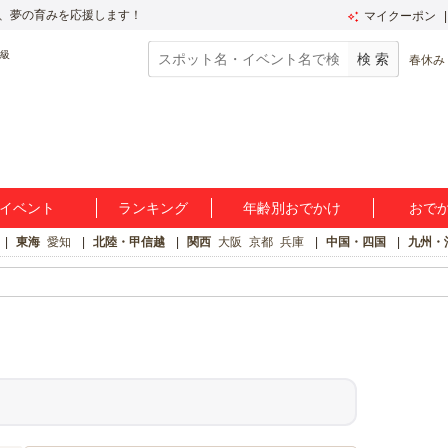
、夢の育みを応援します！
マイクーポン
春休み
イベント
ランキング
年齢別おでかけ
おで
東海
愛知
北陸・甲信越
関西
大阪
京都
兵庫
中国・四国
九州・