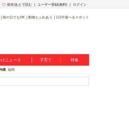
保存/あとで読む
ユーザー登録(無料)
ログイン
雨の日でもOK
動物とふれあう
1日中遊べるスポット
かけニュース
子育て
特集
沖縄
福岡