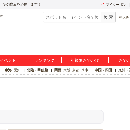
、夢の育みを応援します！
マイクーポン
春休み
イベント
ランキング
年齢別おでかけ
おで
東海
愛知
北陸・甲信越
関西
大阪
京都
兵庫
中国・四国
九州・