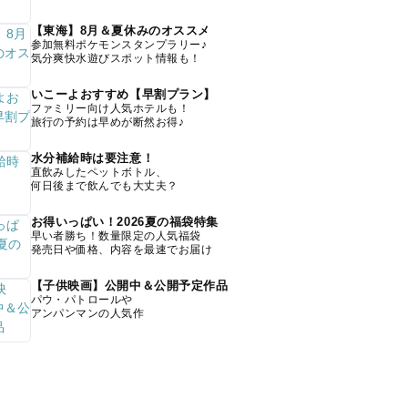
【東海】8月＆夏休みのオススメ
参加無料ポケモンスタンプラリー♪
気分爽快水遊びスポット情報も！
いこーよおすすめ【早割プラン】
ファミリー向け人気ホテルも！
旅行の予約は早めが断然お得♪
水分補給時は要注意！
直飲みしたペットボトル、
何日後まで飲んでも大丈夫？
お得いっぱい！2026夏の福袋特集
早い者勝ち！数量限定の人気福袋
発売日や価格、内容を最速でお届け
【子供映画】公開中＆公開予定作品
パウ・パトロールや
アンパンマンの人気作