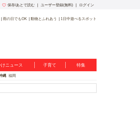
保存/あとで読む
ユーザー登録(無料)
ログイン
雨の日でもOK
動物とふれあう
1日中遊べるスポット
かけニュース
子育て
特集
沖縄
福岡