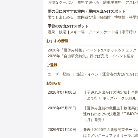
お得なクーポン
無料で遊べる
駐車場無料
アスレ
雨の日におすすめ室内・屋内お出かけスポット
雨でも楽しめる
室内遊び場
映画館
博物館・科学
季節のお出かけスポット
温泉・銭湯
スキー場
アイススケート場
潮干狩り
おすすめ情報
2026年「夏休み特集」イベント&スポットをチェック
2026年「自由研究特集」行けば完成！イベント紹介
ご登録
ユーザー登録
施設・イベント運営者の方(おでかけ
お知らせ
2026年07月06日
【子連れお出かけの決定版】全国6
ーよで行く キッズパークGUIDE
2026年05月28日
【夏休み直前の救世主】物価高に
連れお出かけの決定版『TJMOOK
（月）発売！
2026年01月10日
発表！2026年の新規開業テー
は？／いこーよファミリーラボ調査