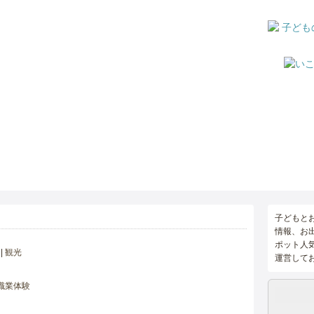
子どもと
情報、お
ポット人
観光
運営して
職業体験