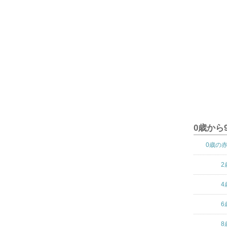
0歳から
0歳の
2
4
6
8