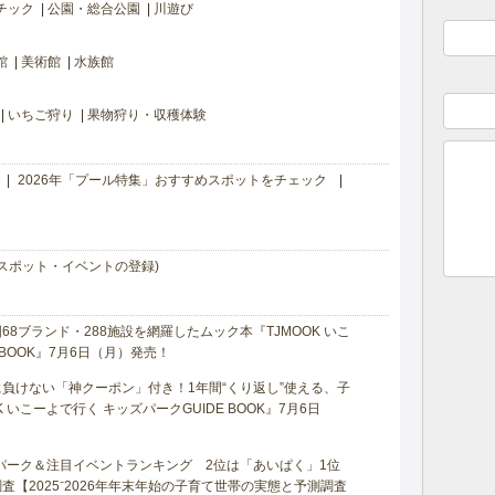
チック
公園・総合公園
川遊び
館
美術館
水族館
いちご狩り
果物狩り・収穫体験
2026年「プール特集」おすすめスポットをチェック
スポット・イベントの登録)
8ブランド・288施設を網羅したムック本『TJMOOK いこ
 BOOK』7月6日（月）発売！
負けない「神クーポン」付き！1年間“くり返し”使える、子
 いこーよで行く キッズパークGUIDE BOOK』7月6日
マパーク＆注目イベントランキング 2位は「あいぱく」1位
【2025⁻2026年年末年始の子育て世帯の実態と予測調査