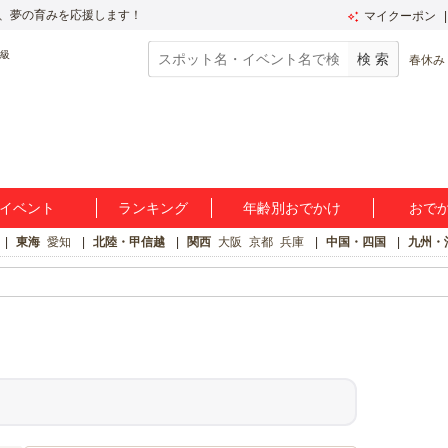
、夢の育みを応援します！
マイクーポン
春休み
イベント
ランキング
年齢別おでかけ
おで
東海
愛知
北陸・甲信越
関西
大阪
京都
兵庫
中国・四国
九州・