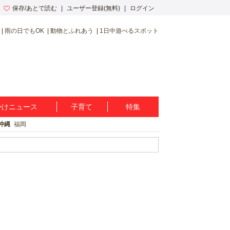
保存/あとで読む
ユーザー登録(無料)
ログイン
雨の日でもOK
動物とふれあう
1日中遊べるスポット
かけニュース
子育て
特集
沖縄
福岡