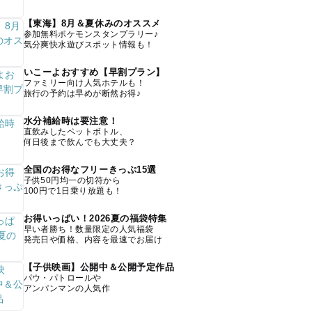
【東海】8月＆夏休みのオススメ
参加無料ポケモンスタンプラリー♪
気分爽快水遊びスポット情報も！
いこーよおすすめ【早割プラン】
ファミリー向け人気ホテルも！
旅行の予約は早めが断然お得♪
水分補給時は要注意！
直飲みしたペットボトル、
何日後まで飲んでも大丈夫？
全国のお得なフリーきっぷ15選
子供50円均一の切符から
100円で1日乗り放題も！
お得いっぱい！2026夏の福袋特集
早い者勝ち！数量限定の人気福袋
発売日や価格、内容を最速でお届け
【子供映画】公開中＆公開予定作品
パウ・パトロールや
アンパンマンの人気作