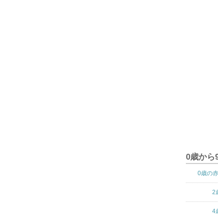
0歳から
0歳の
2
4