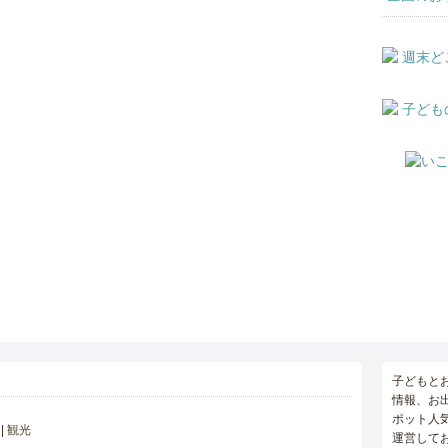
子どもと
情報、お
ポット人
観光
運営して