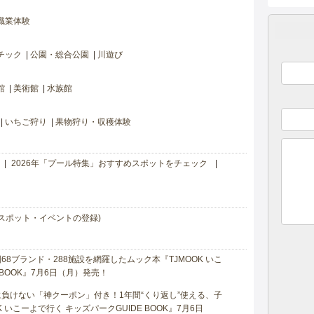
職業体験
チック
公園・総合公園
川遊び
館
美術館
水族館
いちご狩り
果物狩り・収穫体験
2026年「プール特集」おすすめスポットをチェック
スポット・イベントの登録)
8ブランド・288施設を網羅したムック本『TJMOOK いこ
 BOOK』7月6日（月）発売！
負けない「神クーポン」付き！1年間“くり返し”使える、子
 いこーよで行く キッズパークGUIDE BOOK』7月6日