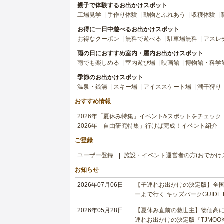
親子で体験するお出かけスポット
工場見学
手作り体験
動物とふれあう
収穫体験
お得に一日中遊べるお出かけスポット
お得なクーポン
無料で遊べる
駐車場無料
アスレ
雨の日におすすめ室内・屋内お出かけスポット
雨でも楽しめる
室内遊び場
映画館
博物館・科学
季節のお出かけスポット
温泉・銭湯
スキー場
アイススケート場
潮干狩り
おすすめ情報
2026年「夏休み特集」イベント&スポットをチェック
2026年「自由研究特集」行けば完成！イベント紹介
ご登録
ユーザー登録
施設・イベント運営者の方(おでかけ
お知らせ
2026年07月06日
【子連れお出かけの決定版】全国6
ーよで行く キッズパークGUIDE
2026年05月28日
【夏休み直前の救世主】物価高に
連れお出かけの決定版『TJMOOK