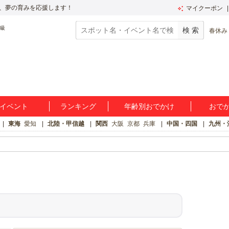
、夢の育みを応援します！
マイクーポン
春休み
イベント
ランキング
年齢別おでかけ
おで
東海
愛知
北陸・甲信越
関西
大阪
京都
兵庫
中国・四国
九州・