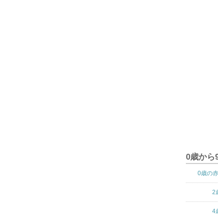
0歳から
0歳の
2
4