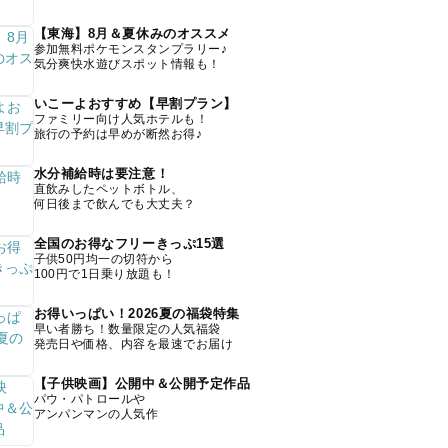
【東海】8月＆夏休みのオススメ
参加無料ポケモンスタンプラリー♪
気分爽快水遊びスポット情報も！
いこーよおすすめ【早割プラン】
ファミリー向け人気ホテルも！
旅行の予約は早めが断然お得♪
水分補給時は要注意！
直飲みしたペットボトル、
何日後まで飲んでも大丈夫？
全国のお得なフリーきっぷ15選
子供50円均一の切符から
100円で1日乗り放題も！
お得いっぱい！2026夏の福袋特集
早い者勝ち！数量限定の人気福袋
発売日や価格、内容を最速でお届け
【子供映画】公開中＆公開予定作品
パウ・パトロールや
アンパンマンの人気作