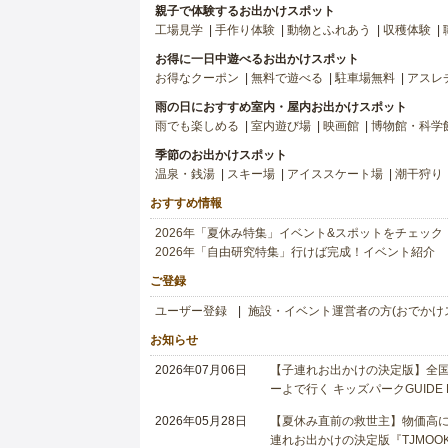
親子で体験するお出かけスポット
工場見学
手作り体験
動物とふれあう
収穫体験
お得に一日中遊べるお出かけスポット
お得なクーポン
無料で遊べる
駐車場無料
アスレ
雨の日におすすめ室内・屋内お出かけスポット
雨でも楽しめる
室内遊び場
映画館
博物館・科学
季節のお出かけスポット
温泉・銭湯
スキー場
アイススケート場
潮干狩り
おすすめ情報
2026年「夏休み特集」イベント&スポットをチェック
2026年「自由研究特集」行けば完成！イベント紹介
ご登録
ユーザー登録
施設・イベント運営者の方(おでかけ
お知らせ
2026年07月06日
【子連れお出かけの決定版】全国6
ーよで行く キッズパークGUIDE
2026年05月28日
【夏休み直前の救世主】物価高に
連れお出かけの決定版『TJMOOK