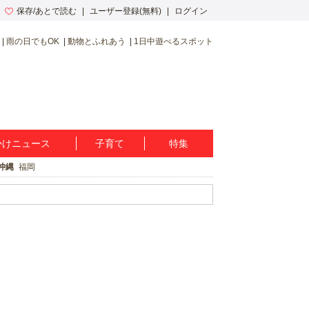
保存/あとで読む
ユーザー登録(無料)
ログイン
雨の日でもOK
動物とふれあう
1日中遊べるスポット
かけニュース
子育て
特集
沖縄
福岡