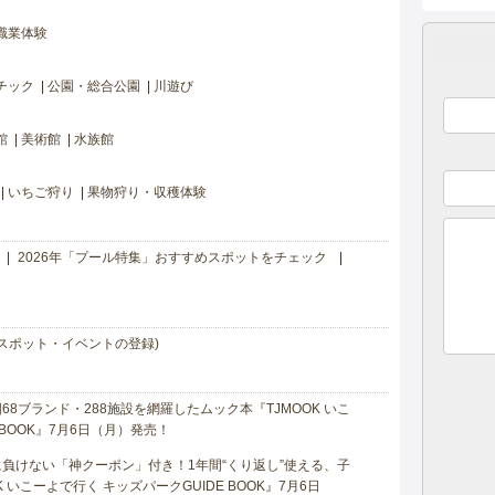
職業体験
チック
公園・総合公園
川遊び
館
美術館
水族館
いちご狩り
果物狩り・収穫体験
2026年「プール特集」おすすめスポットをチェック
スポット・イベントの登録)
8ブランド・288施設を網羅したムック本『TJMOOK いこ
 BOOK』7月6日（月）発売！
負けない「神クーポン」付き！1年間“くり返し”使える、子
 いこーよで行く キッズパークGUIDE BOOK』7月6日