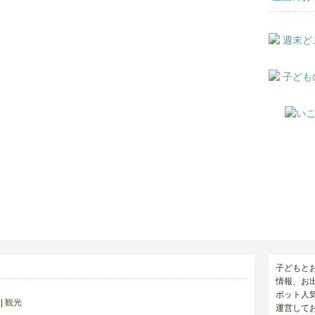
子どもと
情報、お
ポット人
観光
運営して