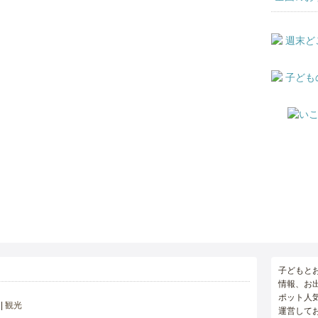
子どもと
情報、お
ポット人
観光
運営して