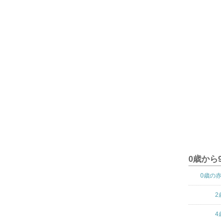
0歳から
0歳の
2
4