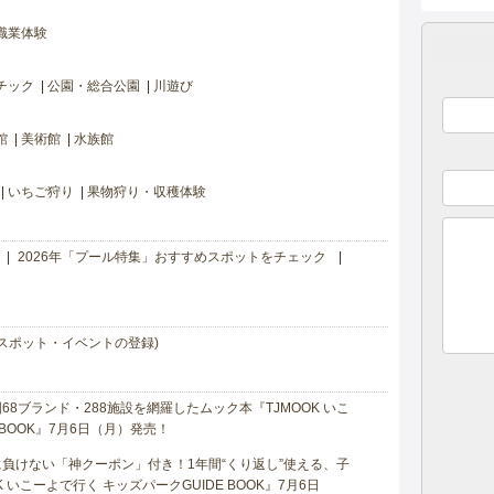
職業体験
チック
公園・総合公園
川遊び
館
美術館
水族館
いちご狩り
果物狩り・収穫体験
2026年「プール特集」おすすめスポットをチェック
スポット・イベントの登録)
8ブランド・288施設を網羅したムック本『TJMOOK いこ
 BOOK』7月6日（月）発売！
負けない「神クーポン」付き！1年間“くり返し”使える、子
 いこーよで行く キッズパークGUIDE BOOK』7月6日