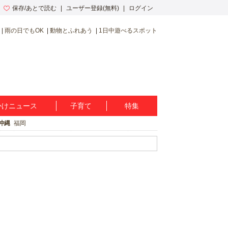
保存/あとで読む
ユーザー登録(無料)
ログイン
雨の日でもOK
動物とふれあう
1日中遊べるスポット
かけニュース
子育て
特集
沖縄
福岡