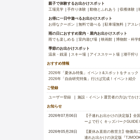
親子で体験するお出かけスポット
工場見学
手作り体験
動物とふれあう
収穫体験
お得に一日中遊べるお出かけスポット
お得なクーポン
無料で遊べる
駐車場無料
アスレ
雨の日におすすめ室内・屋内お出かけスポット
雨でも楽しめる
室内遊び場
映画館
博物館・科学
季節のお出かけスポット
温泉・銭湯
スキー場
アイススケート場
潮干狩り
おすすめ情報
2026年「夏休み特集」イベント&スポットをチェック
2026年「自由研究特集」行けば完成！イベント紹介
ご登録
ユーザー登録
施設・イベント運営者の方(おでかけ
お知らせ
2026年07月06日
【子連れお出かけの決定版】全国6
ーよで行く キッズパークGUIDE
2026年05月28日
【夏休み直前の救世主】物価高に
連れお出かけの決定版『TJMOOK