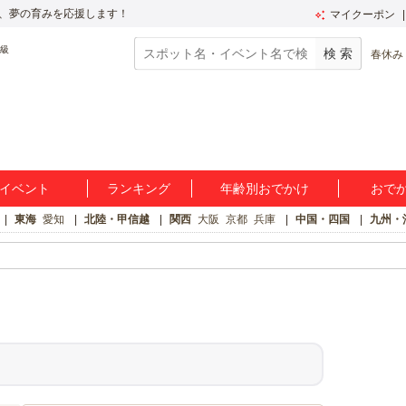
、夢の育みを応援します！
マイクーポン
春休み
イベント
ランキング
年齢別おでかけ
おで
東海
愛知
北陸・甲信越
関西
大阪
京都
兵庫
中国・四国
九州・