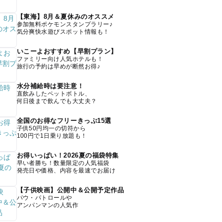
【東海】8月＆夏休みのオススメ
参加無料ポケモンスタンプラリー♪
気分爽快水遊びスポット情報も！
いこーよおすすめ【早割プラン】
ファミリー向け人気ホテルも！
旅行の予約は早めが断然お得♪
水分補給時は要注意！
直飲みしたペットボトル、
何日後まで飲んでも大丈夫？
全国のお得なフリーきっぷ15選
子供50円均一の切符から
100円で1日乗り放題も！
お得いっぱい！2026夏の福袋特集
早い者勝ち！数量限定の人気福袋
発売日や価格、内容を最速でお届け
【子供映画】公開中＆公開予定作品
パウ・パトロールや
アンパンマンの人気作