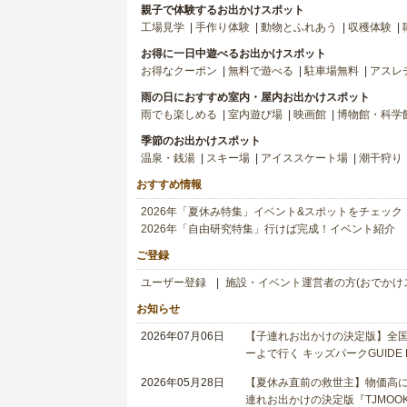
親子で体験するお出かけスポット
工場見学
手作り体験
動物とふれあう
収穫体験
お得に一日中遊べるお出かけスポット
お得なクーポン
無料で遊べる
駐車場無料
アスレ
雨の日におすすめ室内・屋内お出かけスポット
雨でも楽しめる
室内遊び場
映画館
博物館・科学
季節のお出かけスポット
温泉・銭湯
スキー場
アイススケート場
潮干狩り
おすすめ情報
2026年「夏休み特集」イベント&スポットをチェック
2026年「自由研究特集」行けば完成！イベント紹介
ご登録
ユーザー登録
施設・イベント運営者の方(おでかけ
お知らせ
2026年07月06日
【子連れお出かけの決定版】全国6
ーよで行く キッズパークGUIDE
2026年05月28日
【夏休み直前の救世主】物価高に
連れお出かけの決定版『TJMOOK