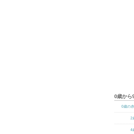
0歳から
0歳の
2
4