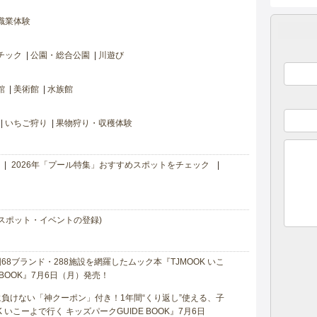
職業体験
チック
公園・総合公園
川遊び
館
美術館
水族館
いちご狩り
果物狩り・収穫体験
2026年「プール特集」おすすめスポットをチェック
スポット・イベントの登録)
8ブランド・288施設を網羅したムック本『TJMOOK いこ
 BOOK』7月6日（月）発売！
負けない「神クーポン」付き！1年間“くり返し”使える、子
 いこーよで行く キッズパークGUIDE BOOK』7月6日