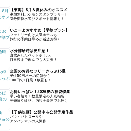
【東海】8月＆夏休みのオススメ
参加無料ポケモンスタンプラリー♪
気分爽快水遊びスポット情報も！
いこーよおすすめ【早割プラン】
ファミリー向け人気ホテルも！
旅行の予約は早めが断然お得♪
水分補給時は要注意！
直飲みしたペットボトル、
何日後まで飲んでも大丈夫？
全国のお得なフリーきっぷ15選
子供50円均一の切符から
100円で1日乗り放題も！
お得いっぱい！2026夏の福袋特集
早い者勝ち！数量限定の人気福袋
発売日や価格、内容を最速でお届け
【子供映画】公開中＆公開予定作品
パウ・パトロールや
アンパンマンの人気作