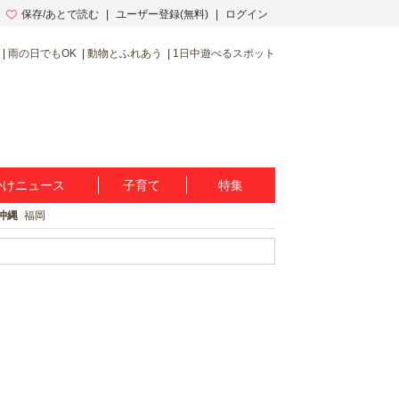
保存/あとで読む
ユーザー登録(無料)
ログイン
雨の日でもOK
動物とふれあう
1日中遊べるスポット
かけニュース
子育て
特集
沖縄
福岡