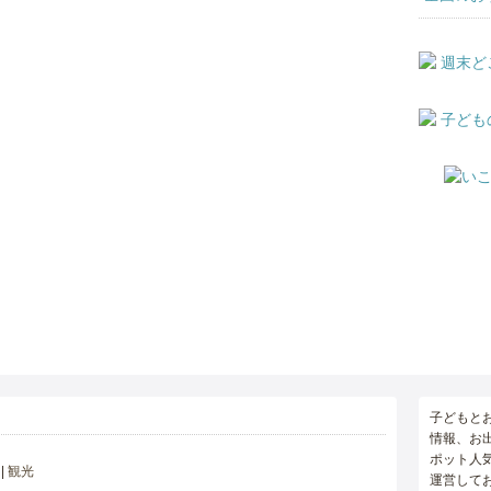
子どもと
情報、お
ポット人
観光
運営して