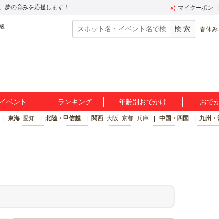
、夢の育みを応援します！
マイクーポン
春休み
イベント
ランキング
年齢別おでかけ
おで
東海
愛知
北陸・甲信越
関西
大阪
京都
兵庫
中国・四国
九州・