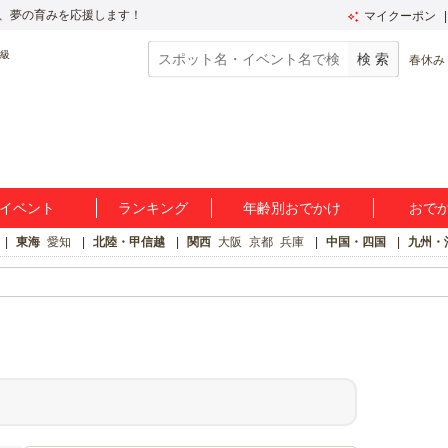
、夢の育みを応援します！
マイクーポン
春休み
イベント
ランキング
年齢別おでかけ
おで
東海
愛知
北陸・甲信越
関西
大阪
京都
兵庫
中国・四国
九州・