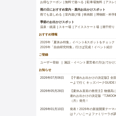
お得なクーポン
無料で遊べる
駐車場無料
アスレ
雨の日におすすめ室内・屋内お出かけスポット
雨でも楽しめる
室内遊び場
映画館
博物館・科学
季節のお出かけスポット
温泉・銭湯
スキー場
アイススケート場
潮干狩り
おすすめ情報
2026年「夏休み特集」イベント&スポットをチェック
2026年「自由研究特集」行けば完成！イベント紹介
ご登録
ユーザー登録
施設・イベント運営者の方(おでかけ
お知らせ
2026年07月06日
【子連れお出かけの決定版】全国6
ーよで行く キッズパークGUIDE
2026年05月28日
【夏休み直前の救世主】物価高に
連れお出かけの決定版『TJMOOK
（月）発売！
2026年01月10日
発表！2026年の新規開業テー
は？／いこーよファミリーラボ調査