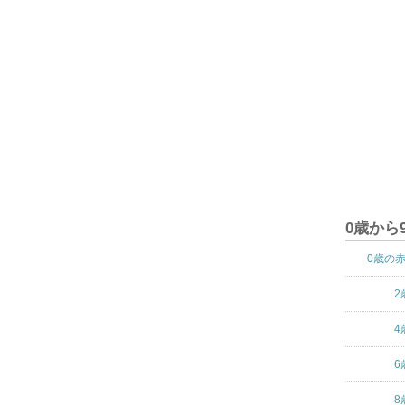
0歳から
0歳の
2
4
6
8