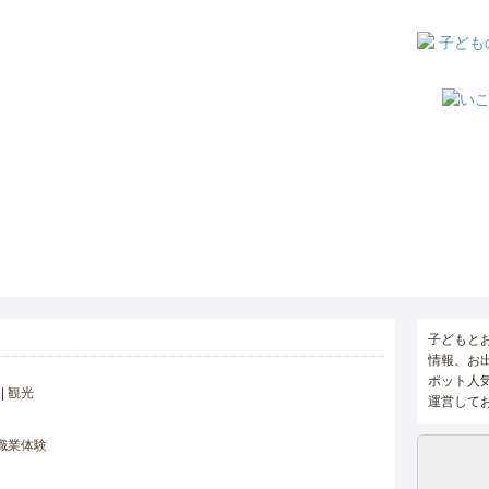
子どもと
情報、お
ポット人
観光
運営して
職業体験