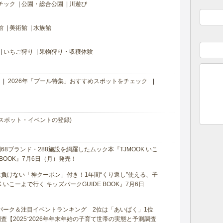
チック
公園・総合公園
川遊び
館
美術館
水族館
いちご狩り
果物狩り・収穫体験
2026年「プール特集」おすすめスポットをチェック
スポット・イベントの登録)
8ブランド・288施設を網羅したムック本『TJMOOK いこ
 BOOK』7月6日（月）発売！
負けない「神クーポン」付き！1年間“くり返し”使える、子
 いこーよで行く キッズパークGUIDE BOOK』7月6日
マパーク＆注目イベントランキング 2位は「あいぱく」1位
【2025⁻2026年年末年始の子育て世帯の実態と予測調査