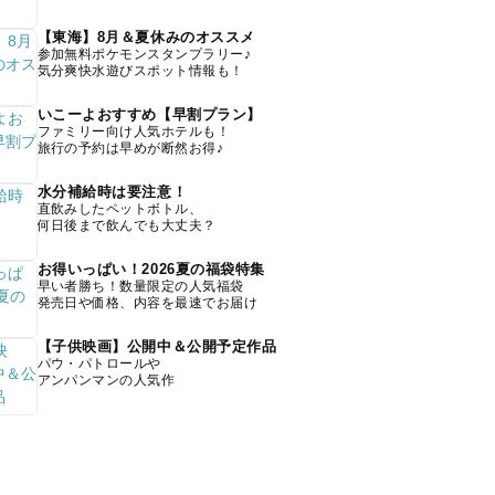
【東海】8月＆夏休みのオススメ
参加無料ポケモンスタンプラリー♪
気分爽快水遊びスポット情報も！
いこーよおすすめ【早割プラン】
ファミリー向け人気ホテルも！
旅行の予約は早めが断然お得♪
水分補給時は要注意！
直飲みしたペットボトル、
何日後まで飲んでも大丈夫？
お得いっぱい！2026夏の福袋特集
早い者勝ち！数量限定の人気福袋
発売日や価格、内容を最速でお届け
【子供映画】公開中＆公開予定作品
パウ・パトロールや
アンパンマンの人気作