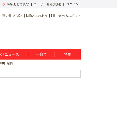
保存/あとで読む
ユーザー登録(無料)
ログイン
雨の日でもOK
動物とふれあう
1日中遊べるスポット
かけニュース
子育て
特集
沖縄
福岡