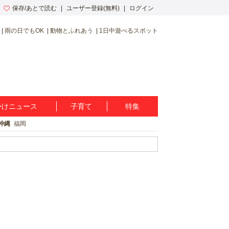
保存/あとで読む
ユーザー登録(無料)
ログイン
雨の日でもOK
動物とふれあう
1日中遊べるスポット
かけニュース
子育て
特集
沖縄
福岡