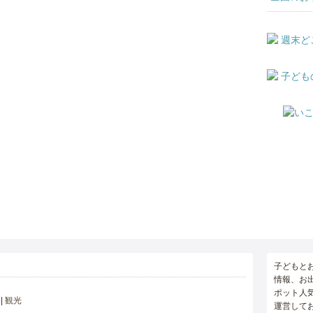
子どもと
情報、お
ポット人
観光
運営して