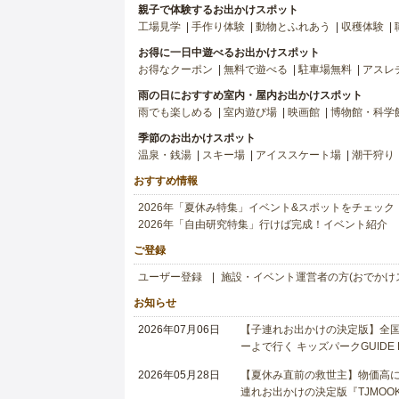
親子で体験するお出かけスポット
工場見学
手作り体験
動物とふれあう
収穫体験
お得に一日中遊べるお出かけスポット
お得なクーポン
無料で遊べる
駐車場無料
アスレ
雨の日におすすめ室内・屋内お出かけスポット
雨でも楽しめる
室内遊び場
映画館
博物館・科学
季節のお出かけスポット
温泉・銭湯
スキー場
アイススケート場
潮干狩り
おすすめ情報
2026年「夏休み特集」イベント&スポットをチェック
2026年「自由研究特集」行けば完成！イベント紹介
ご登録
ユーザー登録
施設・イベント運営者の方(おでかけ
お知らせ
2026年07月06日
【子連れお出かけの決定版】全国6
ーよで行く キッズパークGUIDE
2026年05月28日
【夏休み直前の救世主】物価高に
連れお出かけの決定版『TJMOOK