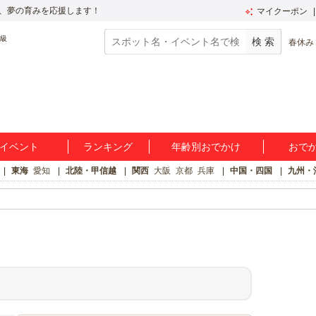
、夢の育みを応援します！
マイクーポン
春休み
イベント
ランキング
年齢別おでかけ
おで
東海
愛知
北陸・甲信越
関西
大阪
京都
兵庫
中国・四国
九州・