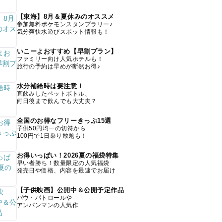
【東海】8月＆夏休みのオススメ
参加無料ポケモンスタンプラリー♪
気分爽快水遊びスポット情報も！
いこーよおすすめ【早割プラン】
ファミリー向け人気ホテルも！
旅行の予約は早めが断然お得♪
水分補給時は要注意！
直飲みしたペットボトル、
何日後まで飲んでも大丈夫？
全国のお得なフリーきっぷ15選
子供50円均一の切符から
100円で1日乗り放題も！
お得いっぱい！2026夏の福袋特集
早い者勝ち！数量限定の人気福袋
発売日や価格、内容を最速でお届け
【子供映画】公開中＆公開予定作品
パウ・パトロールや
アンパンマンの人気作