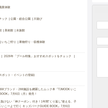
職業体験
チック
公園・総合公園
川遊び
館
美術館
水族館
いちご狩り
果物狩り・収穫体験
2026年「プール特集」おすすめスポットをチェック
スポット・イベントの登録)
8ブランド・288施設を網羅したムック本『TJMOOK いこ
 BOOK』7月6日（月）発売！
負けない「神クーポン」付き！1年間“くり返し”使える、子
 いこーよで行く キッズパークGUIDE BOOK』7月6日