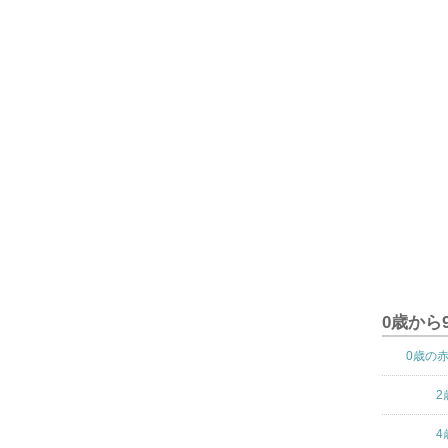
0歳から
0歳の
2
4