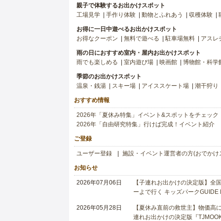
親子で体験するお出かけスポット
工場見学
手作り体験
動物とふれあう
収穫体験
お得に一日中遊べるお出かけスポット
お得なクーポン
無料で遊べる
駐車場無料
アスレ
雨の日におすすめ室内・屋内お出かけスポット
雨でも楽しめる
室内遊び場
映画館
博物館・科学
季節のお出かけスポット
温泉・銭湯
スキー場
アイススケート場
潮干狩り
おすすめ情報
2026年「夏休み特集」イベント&スポットをチェック
2026年「自由研究特集」行けば完成！イベント紹介
ご登録
ユーザー登録
施設・イベント運営者の方(おでかけ
お知らせ
2026年07月06日
【子連れお出かけの決定版】全国6
ーよで行く キッズパークGUIDE
2026年05月28日
【夏休み直前の救世主】物価高に
連れお出かけの決定版『TJMOOK