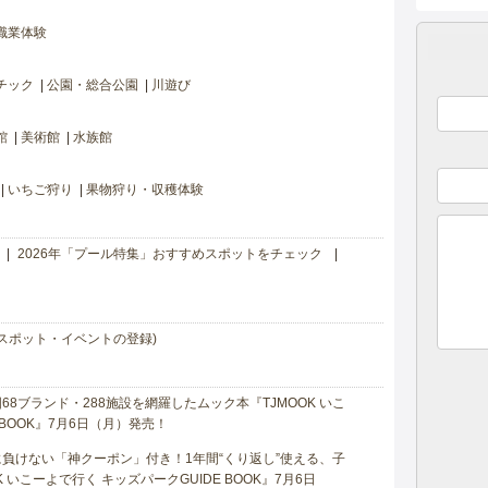
職業体験
チック
公園・総合公園
川遊び
館
美術館
水族館
いちご狩り
果物狩り・収穫体験
2026年「プール特集」おすすめスポットをチェック
スポット・イベントの登録)
8ブランド・288施設を網羅したムック本『TJMOOK いこ
 BOOK』7月6日（月）発売！
負けない「神クーポン」付き！1年間“くり返し”使える、子
 いこーよで行く キッズパークGUIDE BOOK』7月6日