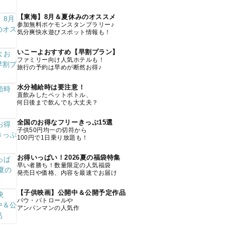
【東海】8月＆夏休みのオススメ
参加無料ポケモンスタンプラリー♪
気分爽快水遊びスポット情報も！
いこーよおすすめ【早割プラン】
ファミリー向け人気ホテルも！
旅行の予約は早めが断然お得♪
水分補給時は要注意！
直飲みしたペットボトル、
何日後まで飲んでも大丈夫？
全国のお得なフリーきっぷ15選
子供50円均一の切符から
100円で1日乗り放題も！
お得いっぱい！2026夏の福袋特集
早い者勝ち！数量限定の人気福袋
発売日や価格、内容を最速でお届け
【子供映画】公開中＆公開予定作品
パウ・パトロールや
アンパンマンの人気作