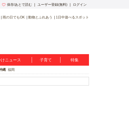
保存/あとで読む
ユーザー登録(無料)
ログイン
雨の日でもOK
動物とふれあう
1日中遊べるスポット
かけニュース
子育て
特集
沖縄
福岡