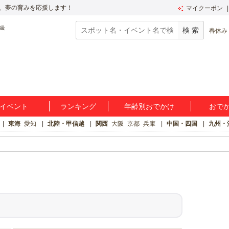
、夢の育みを応援します！
マイクーポン
春休み
イベント
ランキング
年齢別おでかけ
おで
東海
愛知
北陸・甲信越
関西
大阪
京都
兵庫
中国・四国
九州・