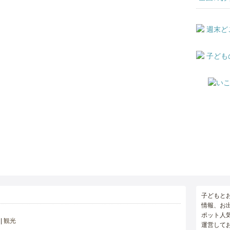
子どもと
情報、お
ポット人
観光
運営して