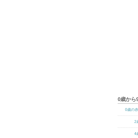
0歳から
0歳の
2
4