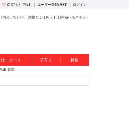
保存/あとで読む
ユーザー登録(無料)
ログイン
雨の日でもOK
動物とふれあう
1日中遊べるスポット
かけニュース
子育て
特集
沖縄
福岡