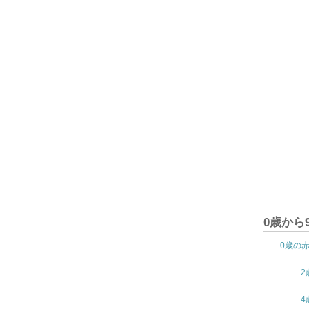
0歳から
0歳の
2
4