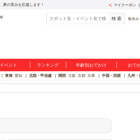
、夢の育みを応援します！
マイクーポン
春休み
イベント
ランキング
年齢別おでかけ
おで
東海
愛知
北陸・甲信越
関西
大阪
京都
兵庫
中国・四国
九州・