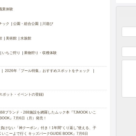
職業体験
チック
公園・総合公園
川遊び
館
美術館
水族館
いちご狩り
果物狩り・収穫体験
2026年「プール特集」おすすめスポットをチェック
スポット・イベントの登録)
8ブランド・288施設を網羅したムック本『TJMOOK いこ
 BOOK』7月6日（月）発売！
負けない「神クーポン」付き！1年間“くり返し”使える、子
 いこーよで行く キッズパークGUIDE BOOK』7月6日