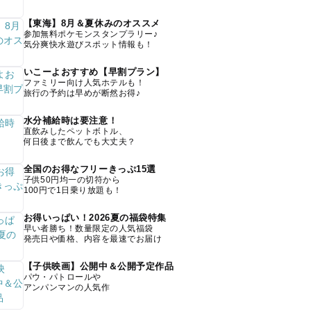
【東海】8月＆夏休みのオススメ
参加無料ポケモンスタンプラリー♪
気分爽快水遊びスポット情報も！
いこーよおすすめ【早割プラン】
ファミリー向け人気ホテルも！
旅行の予約は早めが断然お得♪
水分補給時は要注意！
直飲みしたペットボトル、
何日後まで飲んでも大丈夫？
全国のお得なフリーきっぷ15選
子供50円均一の切符から
100円で1日乗り放題も！
お得いっぱい！2026夏の福袋特集
早い者勝ち！数量限定の人気福袋
発売日や価格、内容を最速でお届け
【子供映画】公開中＆公開予定作品
パウ・パトロールや
アンパンマンの人気作