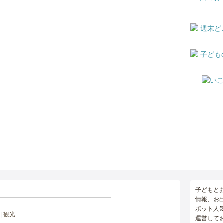
子どもと
情報、お
ポット人
観光
運営して