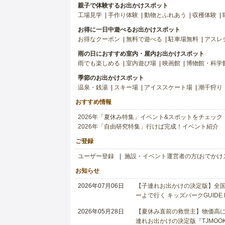
親子で体験するお出かけスポット
工場見学
手作り体験
動物とふれあう
収穫体験
お得に一日中遊べるお出かけスポット
お得なクーポン
無料で遊べる
駐車場無料
アスレ
雨の日におすすめ室内・屋内お出かけスポット
雨でも楽しめる
室内遊び場
映画館
博物館・科学
季節のお出かけスポット
温泉・銭湯
スキー場
アイススケート場
潮干狩り
おすすめ情報
2026年「夏休み特集」イベント&スポットをチェック
2026年「自由研究特集」行けば完成！イベント紹介
ご登録
ユーザー登録
施設・イベント運営者の方(おでかけ
お知らせ
2026年07月06日
【子連れお出かけの決定版】全国6
ーよで行く キッズパークGUIDE
2026年05月28日
【夏休み直前の救世主】物価高に
連れお出かけの決定版『TJMOOK