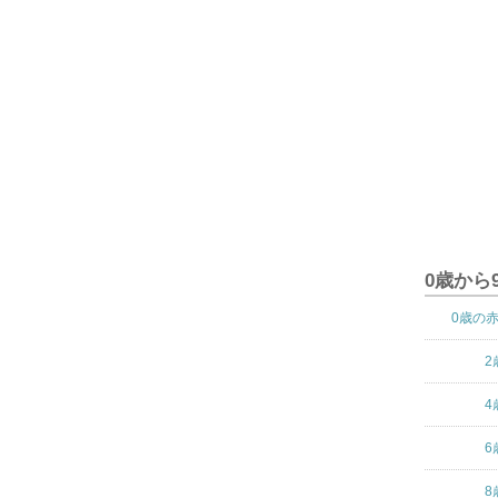
0歳から
0歳の
2
4
6
8