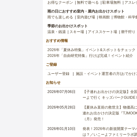
お得なクーポン
無料で遊べる
駐車場無料
アスレ
雨の日におすすめ室内・屋内お出かけスポット
雨でも楽しめる
室内遊び場
映画館
博物館・科学
季節のお出かけスポット
温泉・銭湯
スキー場
アイススケート場
潮干狩り
おすすめ情報
2026年「夏休み特集」イベント&スポットをチェック
2026年「自由研究特集」行けば完成！イベント紹介
ご登録
ユーザー登録
施設・イベント運営者の方(おでかけ
お知らせ
2026年07月06日
【子連れお出かけの決定版】全国6
ーよで行く キッズパークGUIDE
2026年05月28日
【夏休み直前の救世主】物価高に
連れお出かけの決定版『TJMOOK
（月）発売！
2026年01月10日
発表！2026年の新規開業テー
は？／いこーよファミリーラボ調査