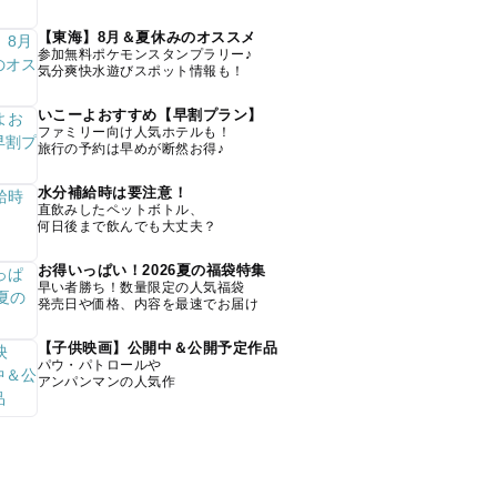
【東海】8月＆夏休みのオススメ
参加無料ポケモンスタンプラリー♪
気分爽快水遊びスポット情報も！
いこーよおすすめ【早割プラン】
ファミリー向け人気ホテルも！
旅行の予約は早めが断然お得♪
水分補給時は要注意！
直飲みしたペットボトル、
何日後まで飲んでも大丈夫？
お得いっぱい！2026夏の福袋特集
早い者勝ち！数量限定の人気福袋
発売日や価格、内容を最速でお届け
【子供映画】公開中＆公開予定作品
パウ・パトロールや
アンパンマンの人気作