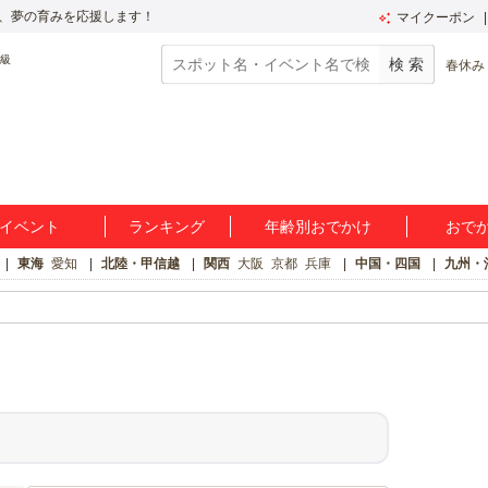
、夢の育みを応援します！
マイクーポン
春休み
イベント
ランキング
年齢別おでかけ
おで
東海
愛知
北陸・甲信越
関西
大阪
京都
兵庫
中国・四国
九州・