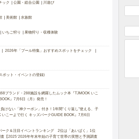
チック
公園・総合公園
川遊び
館
美術館
水族館
いちご狩り
果物狩り・収穫体験
2026年「プール特集」おすすめスポットをチェック
スポット・イベントの登録)
8ブランド・288施設を網羅したムック本『TJMOOK いこ
 BOOK』7月6日（月）発売！
負けない「神クーポン」付き！1年間“くり返し”使える、子
 いこーよで行く キッズパークGUIDE BOOK』7月6日
マパーク＆注目イベントランキング 2位は「あいぱく」1位
【2025⁻2026年年末年始の子育て世帯の実態と予測調査