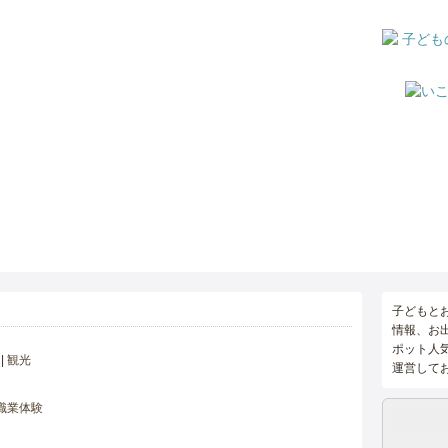
子どもと
情報、お
ポット人
観光
運営して
職業体験