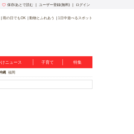
保存/あとで読む
ユーザー登録(無料)
ログイン
雨の日でもOK
動物とふれあう
1日中遊べるスポット
かけニュース
子育て
特集
沖縄
福岡