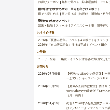
お得なクーポン
無料で遊べる
駐車場無料
アスレ
雨の日におすすめ室内・屋内お出かけスポット
雨でも楽しめる
室内遊び場
映画館
博物館・科学
季節のお出かけスポット
温泉・銭湯
スキー場
アイススケート場
潮干狩り
おすすめ情報
2026年「夏休み特集」イベント&スポットをチェック
2026年「自由研究特集」行けば完成！イベント紹介
ご登録
ユーザー登録
施設・イベント運営者の方(おでかけ
お知らせ
2026年07月06日
【子連れお出かけの決定版】全国6
ーよで行く キッズパークGUIDE
2026年05月28日
【夏休み直前の救世主】物価高に
連れお出かけの決定版『TJMOOK
（月）発売！
2026年01月10日
発表！2026年の新規開業テー
は？／いこーよファミリーラボ調査