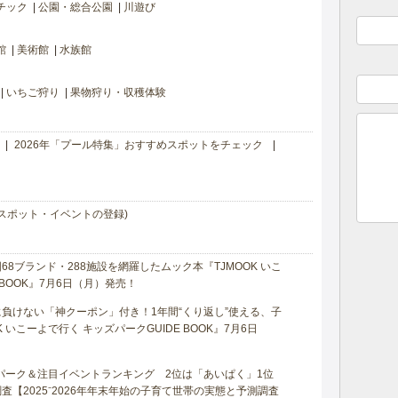
チック
公園・総合公園
川遊び
館
美術館
水族館
いちご狩り
果物狩り・収穫体験
2026年「プール特集」おすすめスポットをチェック
スポット・イベントの登録)
8ブランド・288施設を網羅したムック本『TJMOOK いこ
 BOOK』7月6日（月）発売！
負けない「神クーポン」付き！1年間“くり返し”使える、子
 いこーよで行く キッズパークGUIDE BOOK』7月6日
マパーク＆注目イベントランキング 2位は「あいぱく」1位
【2025⁻2026年年末年始の子育て世帯の実態と予測調査