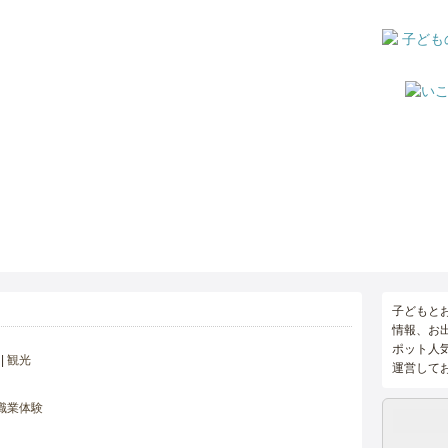
子どもと
情報、お
ポット人
観光
運営して
職業体験