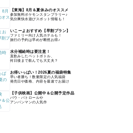
【東海】8月＆夏休みのオススメ
参加無料ポケモンスタンプラリー♪
気分爽快水遊びスポット情報も！
いこーよおすすめ【早割プラン】
ファミリー向け人気ホテルも！
旅行の予約は早めが断然お得♪
水分補給時は要注意！
直飲みしたペットボトル、
何日後まで飲んでも大丈夫？
お得いっぱい！2026夏の福袋特集
早い者勝ち！数量限定の人気福袋
発売日や価格、内容を最速でお届け
【子供映画】公開中＆公開予定作品
パウ・パトロールや
アンパンマンの人気作