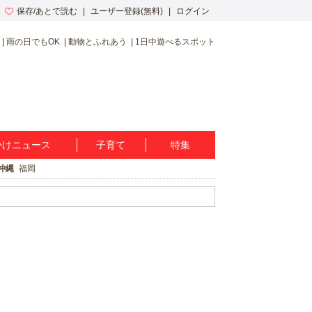
保存/あとで読む
ユーザー登録(無料)
ログイン
雨の日でもOK
動物とふれあう
1日中遊べるスポット
かけニュース
子育て
特集
沖縄
福岡