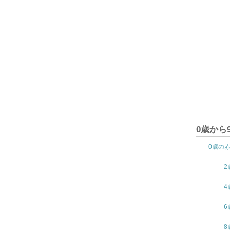
0歳から
0歳の
2
4
6
8