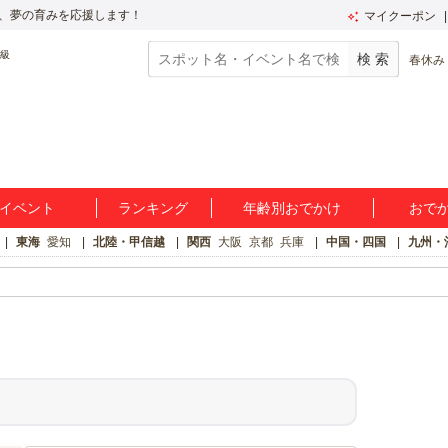
、夢の育みを応援します！
マイクーポン
春休み
イベント
ランキング
年齢別おでかけ
おで
東海
愛知
北陸・甲信越
関西
大阪
京都
兵庫
中国・四国
九州・