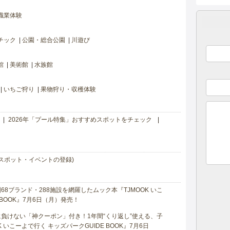
職業体験
チック
公園・総合公園
川遊び
館
美術館
水族館
いちご狩り
果物狩り・収穫体験
2026年「プール特集」おすすめスポットをチェック
スポット・イベントの登録)
8ブランド・288施設を網羅したムック本『TJMOOK いこ
 BOOK』7月6日（月）発売！
負けない「神クーポン」付き！1年間“くり返し”使える、子
 いこーよで行く キッズパークGUIDE BOOK』7月6日