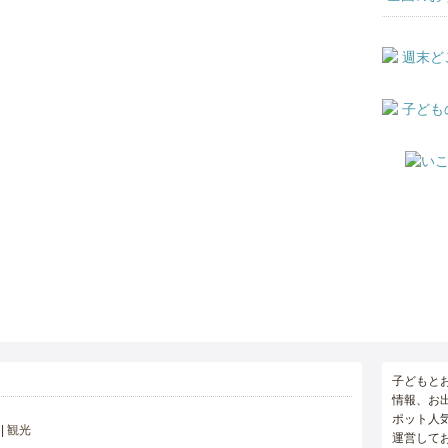
子どもと
情報、お
ポット人
観光
運営して