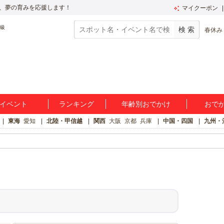
、夢の育みを応援します！
マイクーポン
春休み
イベント
ランキング
年齢別おでかけ
おで
東海
愛知
北陸・甲信越
関西
大阪
京都
兵庫
中国・四国
九州・