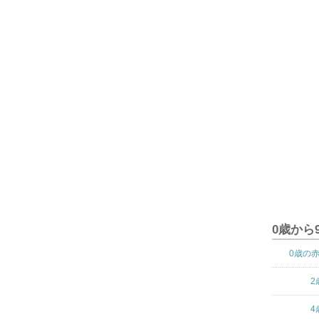
0歳から
0歳の
2
4