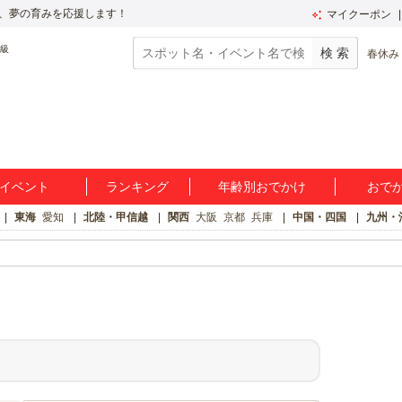
、夢の育みを応援します！
マイクーポン
春休み
イベント
ランキング
年齢別おでかけ
おで
東海
愛知
北陸・甲信越
関西
大阪
京都
兵庫
中国・四国
九州・