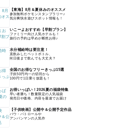
【東海】8月＆夏休みのオススメ
参加無料ポケモンスタンプラリー♪
気分爽快水遊びスポット情報も！
いこーよおすすめ【早割プラン】
ファミリー向け人気ホテルも！
旅行の予約は早めが断然お得♪
水分補給時は要注意！
直飲みしたペットボトル、
何日後まで飲んでも大丈夫？
全国のお得なフリーきっぷ15選
子供50円均一の切符から
100円で1日乗り放題も！
お得いっぱい！2026夏の福袋特集
早い者勝ち！数量限定の人気福袋
発売日や価格、内容を最速でお届け
【子供映画】公開中＆公開予定作品
パウ・パトロールや
アンパンマンの人気作