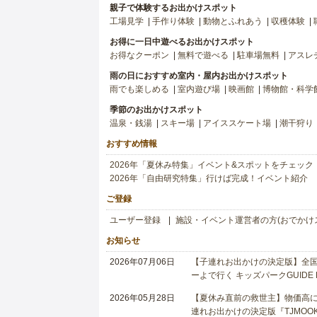
親子で体験するお出かけスポット
工場見学
手作り体験
動物とふれあう
収穫体験
お得に一日中遊べるお出かけスポット
お得なクーポン
無料で遊べる
駐車場無料
アスレ
雨の日におすすめ室内・屋内お出かけスポット
雨でも楽しめる
室内遊び場
映画館
博物館・科学
季節のお出かけスポット
温泉・銭湯
スキー場
アイススケート場
潮干狩り
おすすめ情報
2026年「夏休み特集」イベント&スポットをチェック
2026年「自由研究特集」行けば完成！イベント紹介
ご登録
ユーザー登録
施設・イベント運営者の方(おでかけ
お知らせ
2026年07月06日
【子連れお出かけの決定版】全国6
ーよで行く キッズパークGUIDE
2026年05月28日
【夏休み直前の救世主】物価高に
連れお出かけの決定版『TJMOOK