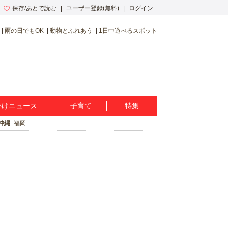
保存/あとで読む
ユーザー登録(無料)
ログイン
雨の日でもOK
動物とふれあう
1日中遊べるスポット
かけニュース
子育て
特集
沖縄
福岡