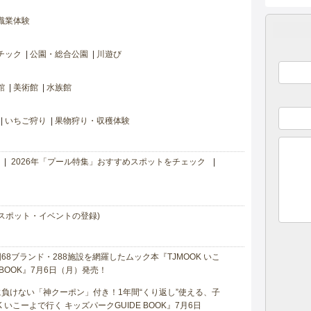
職業体験
チック
公園・総合公園
川遊び
館
美術館
水族館
いちご狩り
果物狩り・収穫体験
2026年「プール特集」おすすめスポットをチェック
スポット・イベントの登録)
8ブランド・288施設を網羅したムック本『TJMOOK いこ
 BOOK』7月6日（月）発売！
負けない「神クーポン」付き！1年間“くり返し”使える、子
 いこーよで行く キッズパークGUIDE BOOK』7月6日