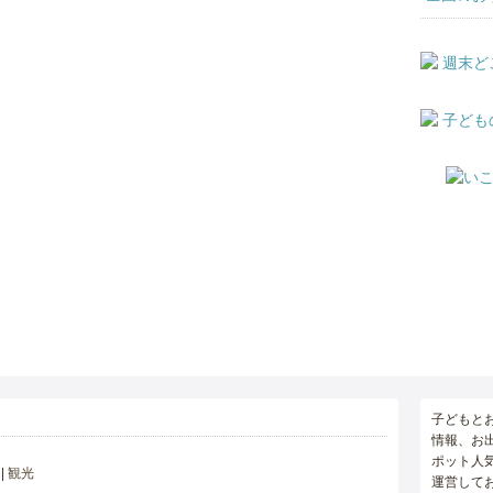
子どもと
情報、お
ポット人
観光
運営して