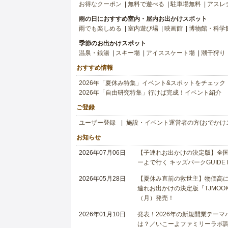
お得なクーポン
無料で遊べる
駐車場無料
アスレ
雨の日におすすめ室内・屋内お出かけスポット
雨でも楽しめる
室内遊び場
映画館
博物館・科学
季節のお出かけスポット
温泉・銭湯
スキー場
アイススケート場
潮干狩り
おすすめ情報
2026年「夏休み特集」イベント&スポットをチェック
2026年「自由研究特集」行けば完成！イベント紹介
ご登録
ユーザー登録
施設・イベント運営者の方(おでかけ
お知らせ
2026年07月06日
【子連れお出かけの決定版】全国6
ーよで行く キッズパークGUIDE
2026年05月28日
【夏休み直前の救世主】物価高に
連れお出かけの決定版『TJMOOK
（月）発売！
2026年01月10日
発表！2026年の新規開業テー
は？／いこーよファミリーラボ調査