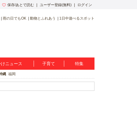
保存/あとで読む
ユーザー登録(無料)
ログイン
雨の日でもOK
動物とふれあう
1日中遊べるスポット
かけニュース
子育て
特集
沖縄
福岡