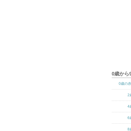
0歳から
0歳の
2
4
6
8