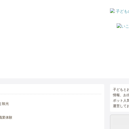
子どもと
情報、お
ポット人
観光
運営して
職業体験