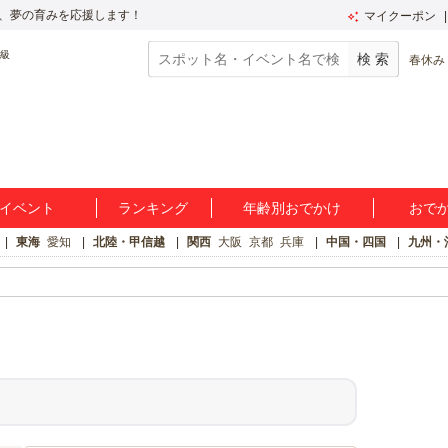
、夢の育みを応援します！
マイクーポン
春休み
イベント
ランキング
年齢別おでかけ
おで
東海
愛知
北陸・甲信越
関西
大阪
京都
兵庫
中国・四国
九州・