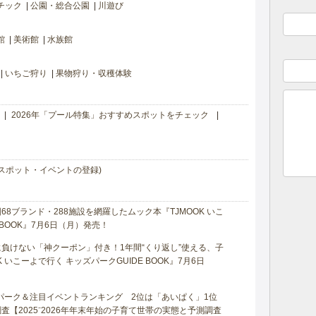
チック
公園・総合公園
川遊び
館
美術館
水族館
いちご狩り
果物狩り・収穫体験
2026年「プール特集」おすすめスポットをチェック
スポット・イベントの登録)
8ブランド・288施設を網羅したムック本『TJMOOK いこ
 BOOK』7月6日（月）発売！
負けない「神クーポン」付き！1年間“くり返し”使える、子
 いこーよで行く キッズパークGUIDE BOOK』7月6日
マパーク＆注目イベントランキング 2位は「あいぱく」1位
【2025⁻2026年年末年始の子育て世帯の実態と予測調査