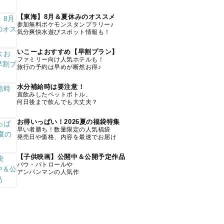
【東海】8月＆夏休みのオススメ
参加無料ポケモンスタンプラリー♪
気分爽快水遊びスポット情報も！
いこーよおすすめ【早割プラン】
ファミリー向け人気ホテルも！
旅行の予約は早めが断然お得♪
水分補給時は要注意！
直飲みしたペットボトル、
何日後まで飲んでも大丈夫？
お得いっぱい！2026夏の福袋特集
早い者勝ち！数量限定の人気福袋
発売日や価格、内容を最速でお届け
【子供映画】公開中＆公開予定作品
パウ・パトロールや
アンパンマンの人気作