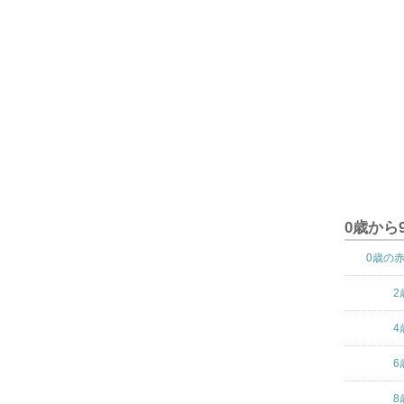
0歳から
0歳の
2
4
6
8