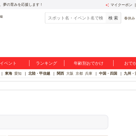
、夢の育みを応援します！
マイクーポン
春休み
イベント
ランキング
年齢別おでかけ
おで
東海
愛知
北陸・甲信越
関西
大阪
京都
兵庫
中国・四国
九州・