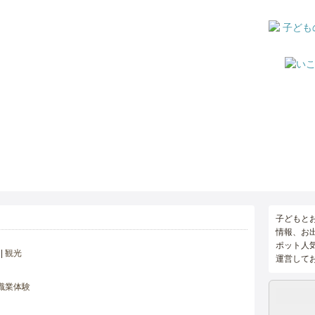
子どもと
情報、お
ポット人
観光
運営して
職業体験