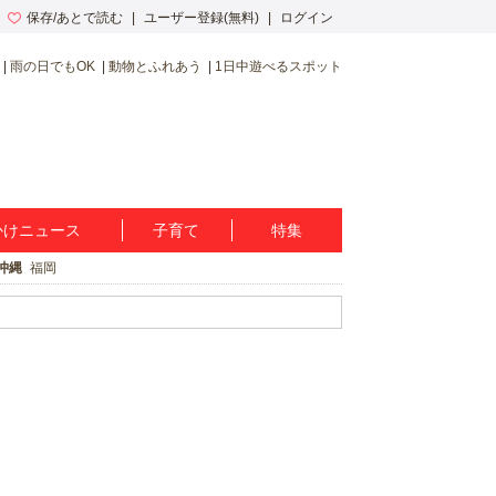
保存/あとで読む
ユーザー登録(無料)
ログイン
雨の日でもOK
動物とふれあう
1日中遊べるスポット
かけニュース
子育て
特集
沖縄
福岡