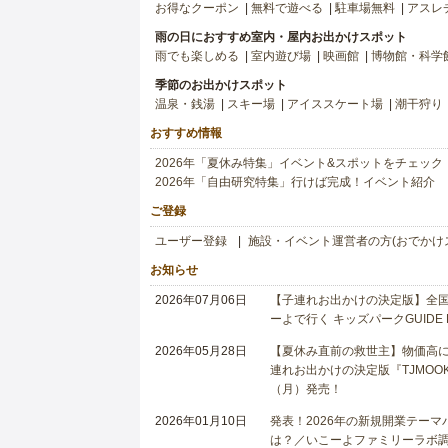
お得なクーポン
無料で遊べる
駐車場無料
アスレ
雨の日におすすめ室内・屋内お出かけスポット
雨でも楽しめる
室内遊び場
映画館
博物館・科学
季節のお出かけスポット
温泉・銭湯
スキー場
アイススケート場
潮干狩り
おすすめ情報
2026年「夏休み特集」イベント&スポットをチェック
2026年「自由研究特集」行けば完成！イベント紹介
ご登録
ユーザー登録
施設・イベント運営者の方(おでかけ
お知らせ
2026年07月06日
【子連れお出かけの決定版】全国6
ーよで行く キッズパークGUIDE
2026年05月28日
【夏休み直前の救世主】物価高に
連れお出かけの決定版『TJMOOK
（月）発売！
2026年01月10日
発表！2026年の新規開業テー
は？／いこーよファミリーラボ調査