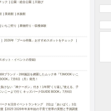
チック
公園・総合公園
川遊び
館
美術館
水族館
いちご狩り
果物狩り・収穫体験
2026年「プール特集」おすすめスポットをチェック
スポット・イベントの登録)
8ブランド・288施設を網羅したムック本『TJMOOK いこ
 BOOK』7月6日（月）発売！
負けない「神クーポン」付き！1年間“くり返し”使える、子
 いこーよで行く キッズパークGUIDE BOOK』7月6日
マパーク＆注目イベントランキング 2位は「あいぱく」1位
【2025⁻2026年年末年始の子育て世帯の実態と予測調査