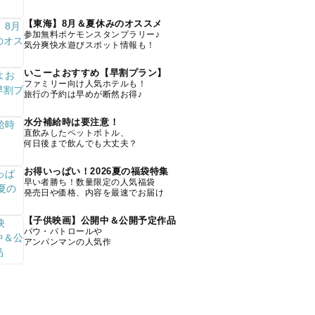
【東海】8月＆夏休みのオススメ
参加無料ポケモンスタンプラリー♪
気分爽快水遊びスポット情報も！
いこーよおすすめ【早割プラン】
ファミリー向け人気ホテルも！
旅行の予約は早めが断然お得♪
水分補給時は要注意！
直飲みしたペットボトル、
何日後まで飲んでも大丈夫？
お得いっぱい！2026夏の福袋特集
早い者勝ち！数量限定の人気福袋
発売日や価格、内容を最速でお届け
【子供映画】公開中＆公開予定作品
パウ・パトロールや
アンパンマンの人気作