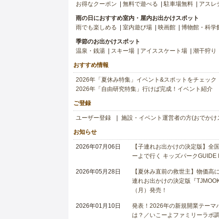
お得なクーポン
無料で遊べる
駐車場無料
アスレ
雨の日におすすめ室内・屋内お出かけスポット
雨でも楽しめる
室内遊び場
映画館
博物館・科学
季節のお出かけスポット
温泉・銭湯
スキー場
アイススケート場
潮干狩り
おすすめ情報
2026年「夏休み特集」イベント&スポットをチェック
2026年「自由研究特集」行けば完成！イベント紹介
ご登録
ユーザー登録
施設・イベント運営者の方(おでかけ
お知らせ
2026年07月06日
【子連れお出かけの決定版】全国6
ーよで行く キッズパークGUIDE
2026年05月28日
【夏休み直前の救世主】物価高に
連れお出かけの決定版『TJMOOK
（月）発売！
2026年01月10日
発表！2026年の新規開業テー
は？／いこーよファミリーラボ調査