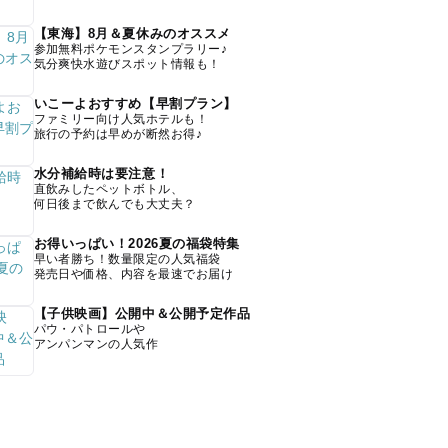
【東海】8月＆夏休みのオススメ
参加無料ポケモンスタンプラリー♪
気分爽快水遊びスポット情報も！
いこーよおすすめ【早割プラン】
ファミリー向け人気ホテルも！
旅行の予約は早めが断然お得♪
水分補給時は要注意！
直飲みしたペットボトル、
何日後まで飲んでも大丈夫？
お得いっぱい！2026夏の福袋特集
早い者勝ち！数量限定の人気福袋
発売日や価格、内容を最速でお届け
【子供映画】公開中＆公開予定作品
パウ・パトロールや
アンパンマンの人気作