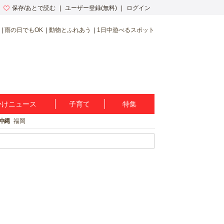
保存/あとで読む
ユーザー登録(無料)
ログイン
雨の日でもOK
動物とふれあう
1日中遊べるスポット
かけニュース
子育て
特集
沖縄
福岡