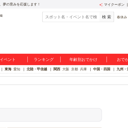
、夢の育みを応援します！
マイクーポン
春休み
イベント
ランキング
年齢別おでかけ
おで
東海
愛知
北陸・甲信越
関西
大阪
京都
兵庫
中国・四国
九州・