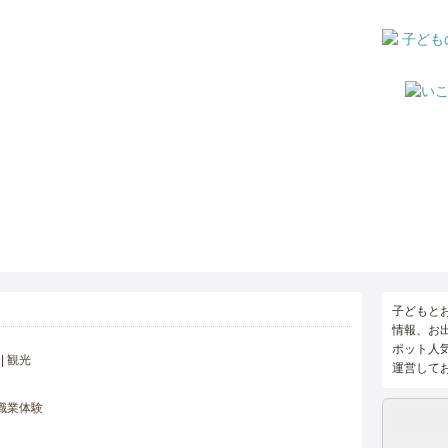
子どもと
情報、お
ポット人
観光
運営して
職業体験