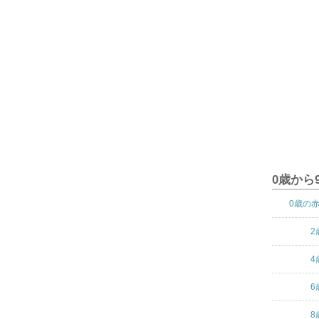
0歳から
0歳の
2
4
6
8