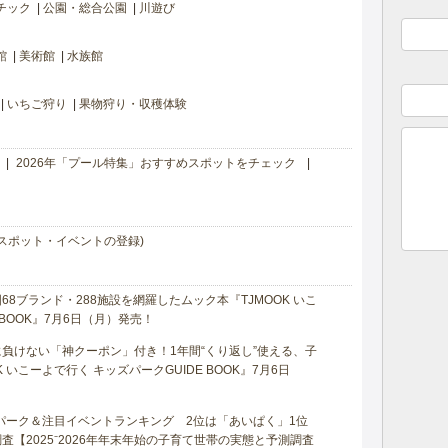
チック
公園・総合公園
川遊び
館
美術館
水族館
いちご狩り
果物狩り・収穫体験
2026年「プール特集」おすすめスポットをチェック
スポット・イベントの登録)
8ブランド・288施設を網羅したムック本『TJMOOK いこ
 BOOK』7月6日（月）発売！
負けない「神クーポン」付き！1年間“くり返し”使える、子
 いこーよで行く キッズパークGUIDE BOOK』7月6日
マパーク＆注目イベントランキング 2位は「あいぱく」1位
【2025⁻2026年年末年始の子育て世帯の実態と予測調査