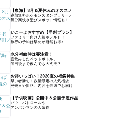
【東海】8月＆夏休みのオススメ
参加無料ポケモンスタンプラリー♪
気分爽快水遊びスポット情報も！
いこーよおすすめ【早割プラン】
ファミリー向け人気ホテルも！
旅行の予約は早めが断然お得♪
水分補給時は要注意！
直飲みしたペットボトル、
何日後まで飲んでも大丈夫？
お得いっぱい！2026夏の福袋特集
早い者勝ち！数量限定の人気福袋
発売日や価格、内容を最速でお届け
【子供映画】公開中＆公開予定作品
パウ・パトロールや
アンパンマンの人気作