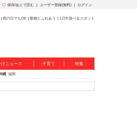
保存/あとで読む
ユーザー登録(無料)
ログイン
雨の日でもOK
動物とふれあう
1日中遊べるスポット
かけニュース
子育て
特集
沖縄
福岡