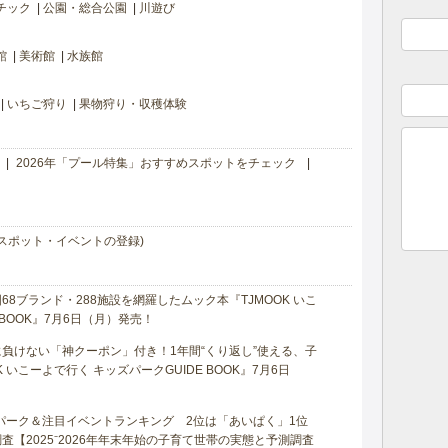
チック
公園・総合公園
川遊び
館
美術館
水族館
いちご狩り
果物狩り・収穫体験
2026年「プール特集」おすすめスポットをチェック
スポット・イベントの登録)
8ブランド・288施設を網羅したムック本『TJMOOK いこ
 BOOK』7月6日（月）発売！
負けない「神クーポン」付き！1年間“くり返し”使える、子
 いこーよで行く キッズパークGUIDE BOOK』7月6日
マパーク＆注目イベントランキング 2位は「あいぱく」1位
【2025⁻2026年年末年始の子育て世帯の実態と予測調査