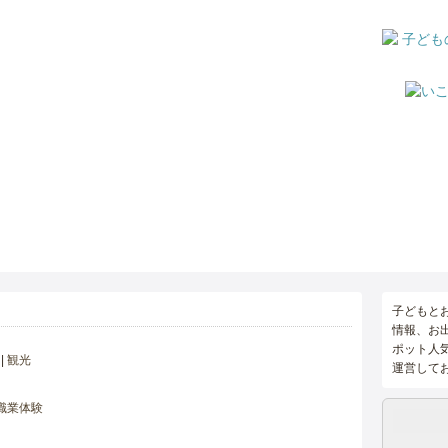
子どもと
情報、お
ポット人
観光
運営して
職業体験