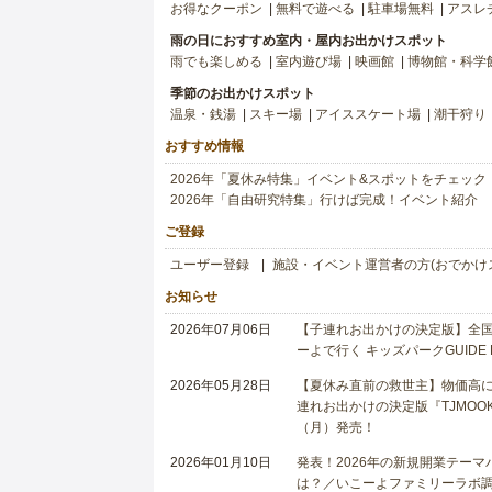
お得なクーポン
無料で遊べる
駐車場無料
アスレ
雨の日におすすめ室内・屋内お出かけスポット
雨でも楽しめる
室内遊び場
映画館
博物館・科学
季節のお出かけスポット
温泉・銭湯
スキー場
アイススケート場
潮干狩り
おすすめ情報
2026年「夏休み特集」イベント&スポットをチェック
2026年「自由研究特集」行けば完成！イベント紹介
ご登録
ユーザー登録
施設・イベント運営者の方(おでかけ
お知らせ
2026年07月06日
【子連れお出かけの決定版】全国6
ーよで行く キッズパークGUIDE
2026年05月28日
【夏休み直前の救世主】物価高に
連れお出かけの決定版『TJMOOK
（月）発売！
2026年01月10日
発表！2026年の新規開業テー
は？／いこーよファミリーラボ調査