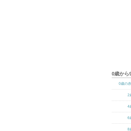
0歳から
0歳の
2
4
6
8