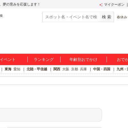
、夢の育みを応援します！
マイクーポン
春休み
イベント
ランキング
年齢別おでかけ
おで
東海
愛知
北陸・甲信越
関西
大阪
京都
兵庫
中国・四国
九州・