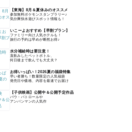
【東海】8月＆夏休みのオススメ
参加無料ポケモンスタンプラリー♪
気分爽快水遊びスポット情報も！
いこーよおすすめ【早割プラン】
ファミリー向け人気ホテルも！
旅行の予約は早めが断然お得♪
水分補給時は要注意！
直飲みしたペットボトル、
何日後まで飲んでも大丈夫？
お得いっぱい！2026夏の福袋特集
早い者勝ち！数量限定の人気福袋
発売日や価格、内容を最速でお届け
【子供映画】公開中＆公開予定作品
パウ・パトロールや
アンパンマンの人気作