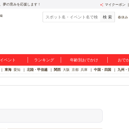
、夢の育みを応援します！
マイクーポン
春休み
イベント
ランキング
年齢別おでかけ
おで
東海
愛知
北陸・甲信越
関西
大阪
京都
兵庫
中国・四国
九州・