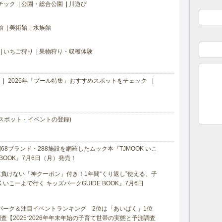
チック
公園・総合公園
川遊び
館
美術館
水族館
いちご狩り
果物狩り・収穫体験
2026年「プール特集」おすすめスポットをチェック
スポット・イベントの登録)
8ブランド・288施設を網羅したムック本『TJMOOK いこ
 BOOK』7月6日（月）発売！
負けない「神クーポン」付き！1年間“くり返し”使える、子
 いこーよで行く キッズパークGUIDE BOOK』7月6日
マパーク＆注目イベントランキング 2位は「あいぱく」1位
【2025⁻2026年年末年始の子育て世帯の実態と予測調査