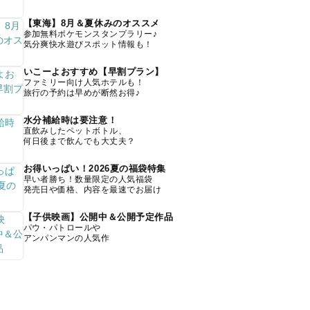
【東海】8月＆夏休みのオススメ
参加無料ポケモンスタンプラリー♪
気分爽快水遊びスポット情報も！
いこーよおすすめ【早割プラン】
ファミリー向け人気ホテルも！
旅行の予約は早めが断然お得♪
水分補給時は要注意！
直飲みしたペットボトル、
何日後まで飲んでも大丈夫？
お得いっぱい！2026夏の福袋特集
早い者勝ち！数量限定の人気福袋
発売日や価格、内容を最速でお届け
【子供映画】公開中＆公開予定作品
パウ・パトロールや
アンパンマンの人気作