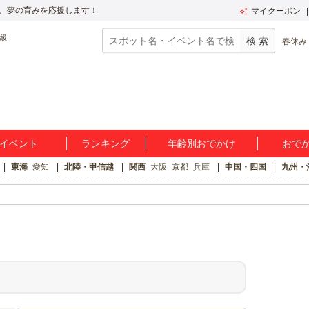
、夢の育みを応援します！
マイクーポン
春休み
イベント
ランキング
年齢別おでかけ
おで
東海
愛知
北陸・甲信越
関西
大阪
京都
兵庫
中国・四国
九州・