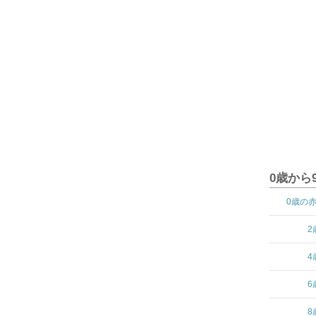
0歳から
0歳の
2
4
6
8