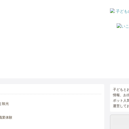
子どもと
情報、お
ポット人
観光
運営して
職業体験