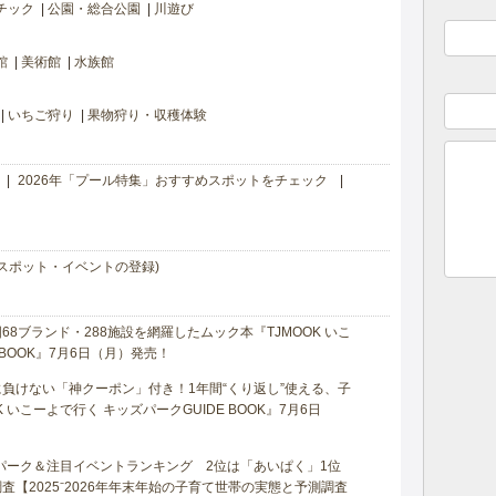
チック
公園・総合公園
川遊び
館
美術館
水族館
いちご狩り
果物狩り・収穫体験
2026年「プール特集」おすすめスポットをチェック
スポット・イベントの登録)
8ブランド・288施設を網羅したムック本『TJMOOK いこ
 BOOK』7月6日（月）発売！
負けない「神クーポン」付き！1年間“くり返し”使える、子
 いこーよで行く キッズパークGUIDE BOOK』7月6日
マパーク＆注目イベントランキング 2位は「あいぱく」1位
【2025⁻2026年年末年始の子育て世帯の実態と予測調査