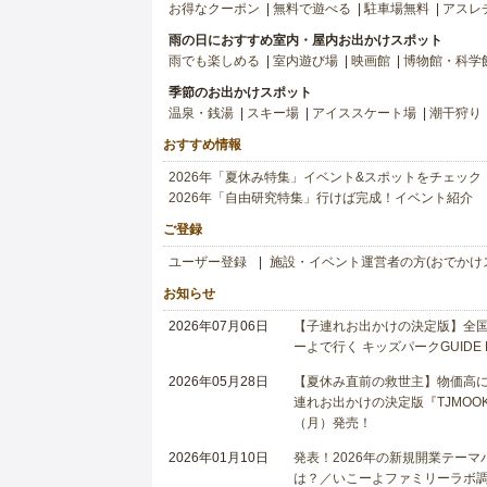
お得なクーポン
無料で遊べる
駐車場無料
アスレ
雨の日におすすめ室内・屋内お出かけスポット
雨でも楽しめる
室内遊び場
映画館
博物館・科学
季節のお出かけスポット
温泉・銭湯
スキー場
アイススケート場
潮干狩り
おすすめ情報
2026年「夏休み特集」イベント&スポットをチェック
2026年「自由研究特集」行けば完成！イベント紹介
ご登録
ユーザー登録
施設・イベント運営者の方(おでかけ
お知らせ
2026年07月06日
【子連れお出かけの決定版】全国6
ーよで行く キッズパークGUIDE
2026年05月28日
【夏休み直前の救世主】物価高に
連れお出かけの決定版『TJMOOK
（月）発売！
2026年01月10日
発表！2026年の新規開業テー
は？／いこーよファミリーラボ調査