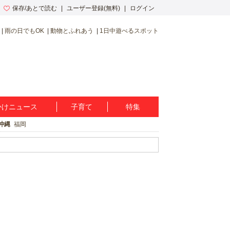
保存/あとで読む
ユーザー登録(無料)
ログイン
雨の日でもOK
動物とふれあう
1日中遊べるスポット
かけニュース
子育て
特集
沖縄
福岡