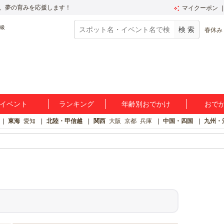
、夢の育みを応援します！
マイクーポン
春休み
イベント
ランキング
年齢別おでかけ
おで
東海
愛知
北陸・甲信越
関西
大阪
京都
兵庫
中国・四国
九州・