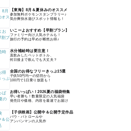
【東海】8月＆夏休みのオススメ
参加無料ポケモンスタンプラリー♪
気分爽快水遊びスポット情報も！
いこーよおすすめ【早割プラン】
ファミリー向け人気ホテルも！
旅行の予約は早めが断然お得♪
水分補給時は要注意！
直飲みしたペットボトル、
何日後まで飲んでも大丈夫？
全国のお得なフリーきっぷ15選
子供50円均一の切符から
100円で1日乗り放題も！
お得いっぱい！2026夏の福袋特集
早い者勝ち！数量限定の人気福袋
発売日や価格、内容を最速でお届け
【子供映画】公開中＆公開予定作品
パウ・パトロールや
アンパンマンの人気作