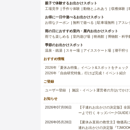
親子で体験するお出かけスポット
工場見学
手作り体験
動物とふれあう
収穫体験
お得に一日中遊べるお出かけスポット
お得なクーポン
無料で遊べる
駐車場無料
アスレ
雨の日におすすめ室内・屋内お出かけスポット
雨でも楽しめる
室内遊び場
映画館
博物館・科学
季節のお出かけスポット
温泉・銭湯
スキー場
アイススケート場
潮干狩り
おすすめ情報
2026年「夏休み特集」イベント&スポットをチェック
2026年「自由研究特集」行けば完成！イベント紹介
ご登録
ユーザー登録
施設・イベント運営者の方(おでかけ
お知らせ
2026年07月06日
【子連れお出かけの決定版】全国6
ーよで行く キッズパークGUIDE
2026年05月28日
【夏休み直前の救世主】物価高に
連れお出かけの決定版『TJMOOK