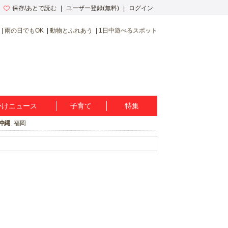
保存/あとで読む
ユーザー登録(無料)
ログイン
雨の日でもOK
動物とふれあう
1日中遊べるスポット
かけニュース
子育て
特集
沖縄
福岡