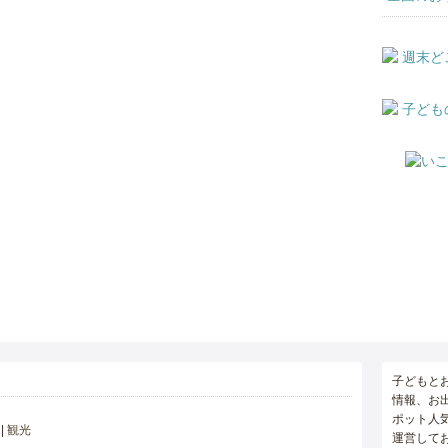
子どもと
情報、お
ポット人
観光
運営して