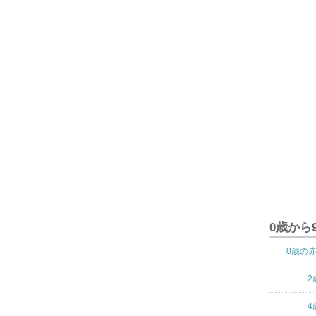
0歳から
0歳の
2
4