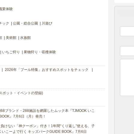
職業体験
チック
公園・総合公園
川遊び
館
美術館
水族館
いちご狩り
果物狩り・収穫体験
2026年「プール特集」おすすめスポットをチェック
スポット・イベントの登録)
8ブランド・288施設を網羅したムック本『TJMOOK いこ
 BOOK』7月6日（月）発売！
負けない「神クーポン」付き！1年間“くり返し”使える、子
 いこーよで行く キッズパークGUIDE BOOK』7月6日