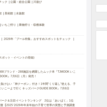
チック
公園・総合公園
川遊び
館
美術館
水族館
いちご狩り
果物狩り・収穫体験
2026年「プール特集」おすすめスポットをチェック
スポット・イベントの登録)
8ブランド・288施設を網羅したムック本『TJMOOK いこ
 BOOK』7月6日（月）発売！
負けない「神クーポン」付き！1年間“くり返し”使える、子
 いこーよで行く キッズパークGUIDE BOOK』7月6日
マパーク＆注目イベントランキング 2位は「あいぱく」1位
【2025⁻2026年年末年始の子育て世帯の実態と予測調査