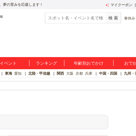
、夢の育みを応援します！
マイクーポン
春休み
イベント
ランキング
年齢別おでかけ
おで
東海
愛知
北陸・甲信越
関西
大阪
京都
兵庫
中国・四国
九州・