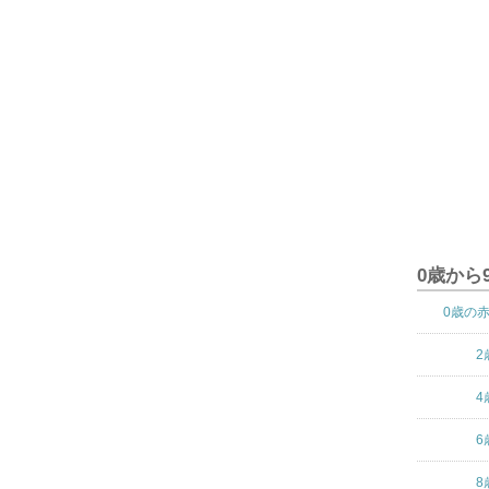
0歳から
0歳の
2
4
6
8