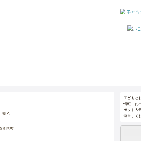
子どもと
情報、お
ポット人
観光
運営して
職業体験