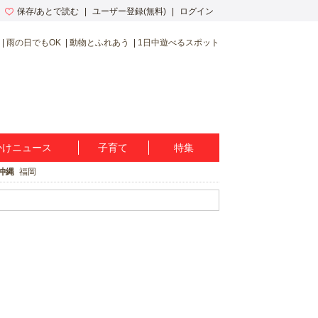
保存/あとで読む
ユーザー登録(無料)
ログイン
雨の日でもOK
動物とふれあう
1日中遊べるスポット
かけニュース
子育て
特集
沖縄
福岡