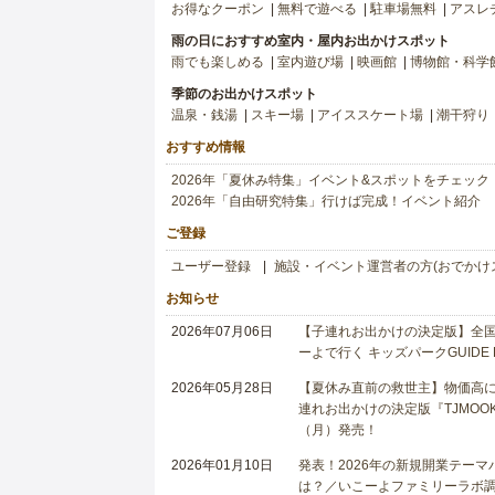
お得なクーポン
無料で遊べる
駐車場無料
アスレ
雨の日におすすめ室内・屋内お出かけスポット
雨でも楽しめる
室内遊び場
映画館
博物館・科学
季節のお出かけスポット
温泉・銭湯
スキー場
アイススケート場
潮干狩り
おすすめ情報
2026年「夏休み特集」イベント&スポットをチェック
2026年「自由研究特集」行けば完成！イベント紹介
ご登録
ユーザー登録
施設・イベント運営者の方(おでかけ
お知らせ
2026年07月06日
【子連れお出かけの決定版】全国6
ーよで行く キッズパークGUIDE
2026年05月28日
【夏休み直前の救世主】物価高に
連れお出かけの決定版『TJMOOK
（月）発売！
2026年01月10日
発表！2026年の新規開業テー
は？／いこーよファミリーラボ調査