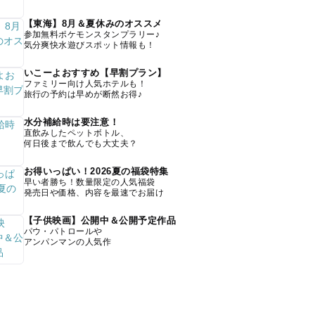
【東海】8月＆夏休みのオススメ
参加無料ポケモンスタンプラリー♪
気分爽快水遊びスポット情報も！
いこーよおすすめ【早割プラン】
ファミリー向け人気ホテルも！
旅行の予約は早めが断然お得♪
水分補給時は要注意！
直飲みしたペットボトル、
何日後まで飲んでも大丈夫？
お得いっぱい！2026夏の福袋特集
早い者勝ち！数量限定の人気福袋
発売日や価格、内容を最速でお届け
【子供映画】公開中＆公開予定作品
パウ・パトロールや
アンパンマンの人気作