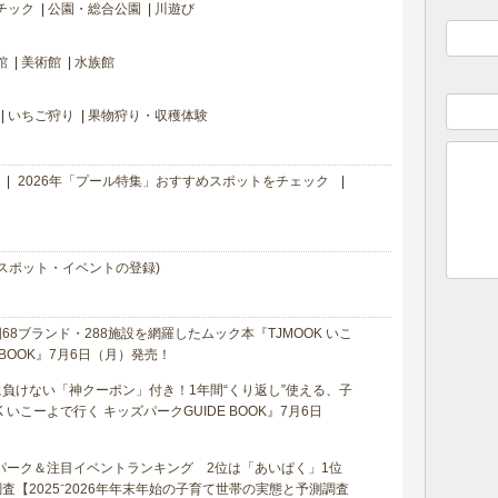
チック
公園・総合公園
川遊び
館
美術館
水族館
いちご狩り
果物狩り・収穫体験
2026年「プール特集」おすすめスポットをチェック
スポット・イベントの登録)
8ブランド・288施設を網羅したムック本『TJMOOK いこ
 BOOK』7月6日（月）発売！
負けない「神クーポン」付き！1年間“くり返し”使える、子
 いこーよで行く キッズパークGUIDE BOOK』7月6日
マパーク＆注目イベントランキング 2位は「あいぱく」1位
【2025⁻2026年年末年始の子育て世帯の実態と予測調査