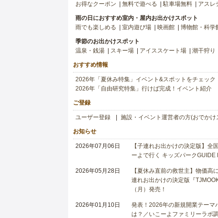
お得なクーポン
無料で遊べる
駐車場無料
アスレ
雨の日におすすめ室内・屋内お出かけスポット
雨でも楽しめる
室内遊び場
映画館
博物館・科学
季節のお出かけスポット
温泉・銭湯
スキー場
アイススケート場
潮干狩り
おすすめ情報
2026年「夏休み特集」イベント&スポットをチェック
2026年「自由研究特集」行けば完成！イベント紹介
ご登録
ユーザー登録
施設・イベント運営者の方(おでかけ
お知らせ
2026年07月06日
【子連れお出かけの決定版】全国6
ーよで行く キッズパークGUIDE
2026年05月28日
【夏休み直前の救世主】物価高に
連れお出かけの決定版『TJMOOK
（月）発売！
2026年01月10日
発表！2026年の新規開業テー
は？／いこーよファミリーラボ調査