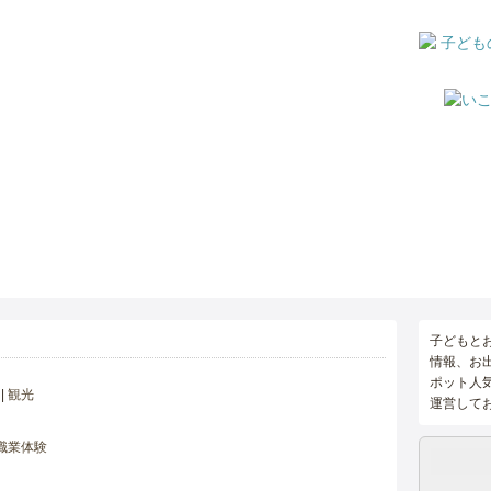
子どもと
情報、お
ポット人
観光
運営して
職業体験