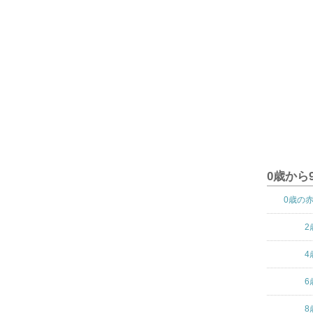
0歳から
0歳の
2
4
6
8