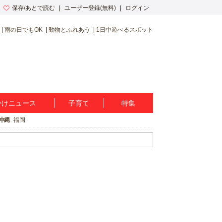
保存/あとで読む
ユーザー登録(無料)
ログイン
雨の日でもOK
動物とふれあう
1日中遊べるスポット
かけニュース
子育て
特集
沖縄
福岡