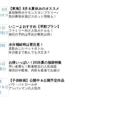
【東海】8月＆夏休みのオススメ
参加無料ポケモンスタンプラリー♪
気分爽快水遊びスポット情報も！
いこーよおすすめ【早割プラン】
ファミリー向け人気ホテルも！
旅行の予約は早めが断然お得♪
水分補給時は要注意！
直飲みしたペットボトル、
何日後まで飲んでも大丈夫？
お得いっぱい！2026夏の福袋特集
早い者勝ち！数量限定の人気福袋
発売日や価格、内容を最速でお届け
【子供映画】公開中＆公開予定作品
パウ・パトロールや
アンパンマンの人気作