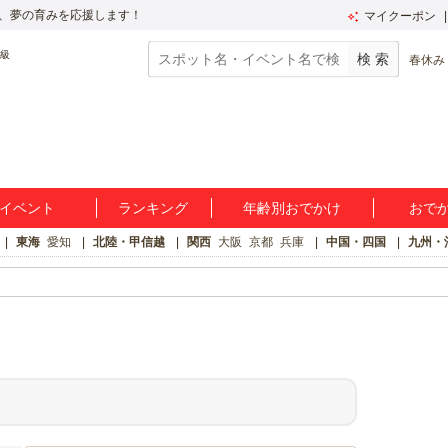
、夢の育みを応援します！
マイクーポン
春休み
イベント
ランキング
年齢別おでかけ
おで
東海
愛知
北陸・甲信越
関西
大阪
京都
兵庫
中国・四国
九州・