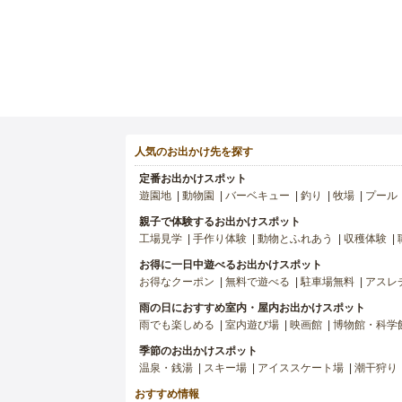
人気のお出かけ先を探す
定番お出かけスポット
遊園地
動物園
バーベキュー
釣り
牧場
プール
親子で体験するお出かけスポット
工場見学
手作り体験
動物とふれあう
収穫体験
お得に一日中遊べるお出かけスポット
お得なクーポン
無料で遊べる
駐車場無料
アスレ
雨の日におすすめ室内・屋内お出かけスポット
雨でも楽しめる
室内遊び場
映画館
博物館・科学
季節のお出かけスポット
温泉・銭湯
スキー場
アイススケート場
潮干狩り
おすすめ情報