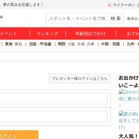
、夢の育みを応援します！
マイクーポン
春休み
イベント
ランキング
年齢別おでかけ
おで
東海
愛知
北陸・甲信越
関西
大阪
京都
兵庫
中国・四国
九州・
お出か
プレゼンター様ログインはこちら
いこーよ
大人気！