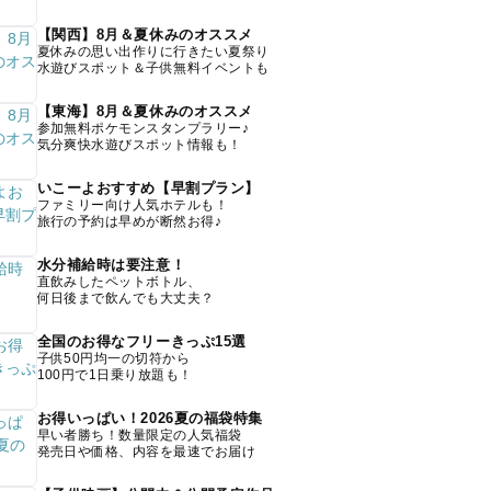
【関西】8月＆夏休みのオススメ
夏休みの思い出作りに行きたい夏祭り
水遊びスポット＆子供無料イベントも
【東海】8月＆夏休みのオススメ
参加無料ポケモンスタンプラリー♪
気分爽快水遊びスポット情報も！
いこーよおすすめ【早割プラン】
ファミリー向け人気ホテルも！
旅行の予約は早めが断然お得♪
水分補給時は要注意！
直飲みしたペットボトル、
何日後まで飲んでも大丈夫？
全国のお得なフリーきっぷ15選
子供50円均一の切符から
100円で1日乗り放題も！
お得いっぱい！2026夏の福袋特集
早い者勝ち！数量限定の人気福袋
発売日や価格、内容を最速でお届け