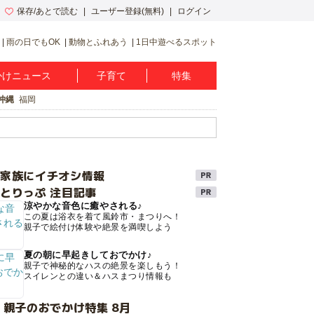
保存/あとで読む
ユーザー登録(無料)
ログイン
雨の日でもOK
動物とふれあう
1日中遊べるスポット
かけニュース
子育て
特集
沖縄
福岡
け家族にイチオシ情報
とりっぷ 注目記事
涼やかな音色に癒やされる♪
この夏は浴衣を着て風鈴市・まつりへ！
親子で絵付け体験や絶景を満喫しよう
夏の朝に早起きしておでかけ♪
親子で神秘的なハスの絶景を楽しもう！
スイレンとの違い＆ハスまつり情報も
 親子のおでかけ特集 8月