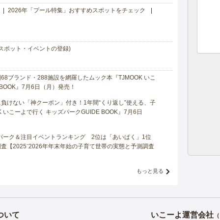
2026年「プール特集」おすすめスポットをチェック
スポット・イベントの登録)
8ブランド・288施設を網羅したムック本『TJMOOK いこ
 BOOK』7月6日（月）発売！
負けない「神クーポン」付き！1年間“くり返し”使える、子
 いこーよで行く キッズパークGUIDE BOOK』7月6日
マパーク＆注目イベントランキング 2位は「あいぱく」1位
【2025⁻2026年年末年始の子育て世帯の実態と予測調査
もっと見る
ついて
いこーよ運営会社
（