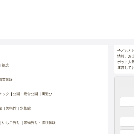
子どもと
情報、お
ポット人
観光
運営して
職業体験
チック
公園・総合公園
川遊び
館
美術館
水族館
いちご狩り
果物狩り・収穫体験