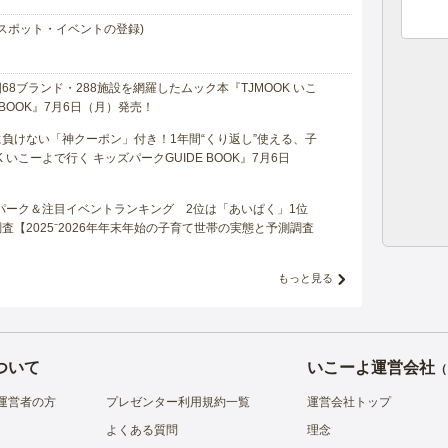
スポット・イベントの登録)
8ブランド・288施設を網羅したムック本『TJMOOK いこ
 BOOK』7月6日（月）発売！
負けない「神クーポン」付き！1年間“くり返し”使える、子
 いこーよで行く キッズパークGUIDE BOOK』7月6日
マパーク＆注目イベントランキング 2位は「あいぱく」1位
【2025⁻2026年年末年始の子育て世帯の実態と予測調査
もっと見る
ついて
いこーよ運営会社
（
運営者の方
プレゼンター利用規約一覧
運営会社トップ
よくある質問
理念