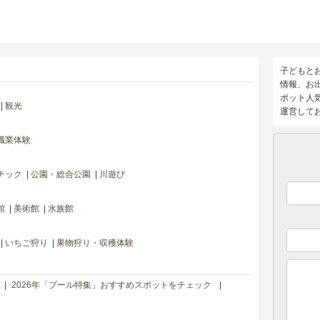
子どもと
情報、お
ポット人
観光
運営して
職業体験
チック
公園・総合公園
川遊び
館
美術館
水族館
いちご狩り
果物狩り・収穫体験
2026年「プール特集」おすすめスポットをチェック