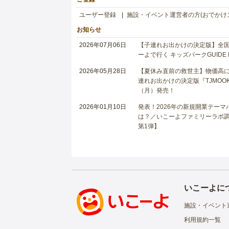
ユーザー登録
施設・イベント運営者の方(おでかけ
お知らせ
2026年07月06日
【子連れお出かけの決定版】全国6
ーよで行く キッズパークGUIDE
2026年05月28日
【夏休み直前の救世主】物価高に
連れお出かけの決定版『TJMOOK
（月）発売！
2026年01月10日
発表！2026年の新規開業テー
は？／いこーよファミリーラボ調査
第1弾】
いこーよに
施設・イベント
利用規約一覧