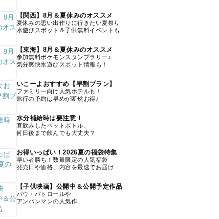
【関西】8月＆夏休みのオススメ
夏休みの思い出作りに行きたい夏祭り
水遊びスポット＆子供無料イベントも
【東海】8月＆夏休みのオススメ
参加無料ポケモンスタンプラリー♪
気分爽快水遊びスポット情報も！
いこーよおすすめ【早割プラン】
ファミリー向け人気ホテルも！
旅行の予約は早めが断然お得♪
水分補給時は要注意！
直飲みしたペットボトル、
何日後まで飲んでも大丈夫？
お得いっぱい！2026夏の福袋特集
早い者勝ち！数量限定の人気福袋
発売日や価格、内容を最速でお届け
【子供映画】公開中＆公開予定作品
パウ・パトロールや
アンパンマンの人気作