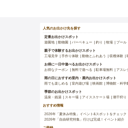
人気のお出かけ先を探す
定番お出かけスポット
遊園地
動物園
バーベキュー
釣り
牧場
プール
親子で体験するお出かけスポット
工場見学
手作り体験
動物とふれあう
収穫体験
お得に一日中遊べるお出かけスポット
お得なクーポン
無料で遊べる
駐車場無料
アスレ
雨の日におすすめ室内・屋内お出かけスポット
雨でも楽しめる
室内遊び場
映画館
博物館・科学
季節のお出かけスポット
温泉・銭湯
スキー場
アイススケート場
潮干狩り
おすすめ情報
2026年「夏休み特集」イベント&スポットをチェック
2026年「自由研究特集」行けば完成！イベント紹介
ご登録