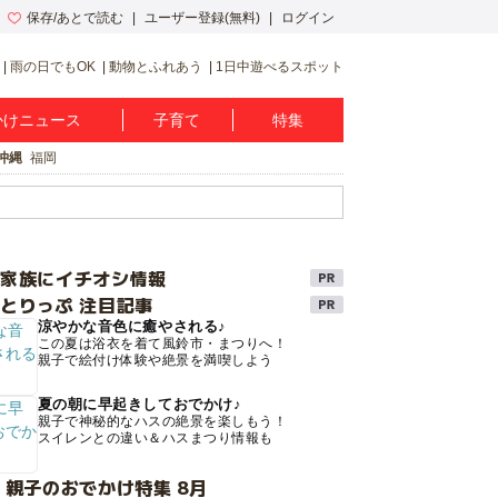
保存/あとで読む
ユーザー登録(無料)
ログイン
雨の日でもOK
動物とふれあう
1日中遊べるスポット
かけニュース
子育て
特集
沖縄
福岡
け家族にイチオシ情報
とりっぷ 注目記事
涼やかな音色に癒やされる♪
この夏は浴衣を着て風鈴市・まつりへ！
親子で絵付け体験や絶景を満喫しよう
夏の朝に早起きしておでかけ♪
親子で神秘的なハスの絶景を楽しもう！
スイレンとの違い＆ハスまつり情報も
 親子のおでかけ特集 8月