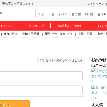
、夢の育みを応援します！
マイクーポン
春休み
イベント
ランキング
年齢別おでかけ
おで
東海
愛知
北陸・甲信越
関西
大阪
京都
兵庫
中国・四国
九州・
お出か
プレゼンター様ログインはこちら
いこーよ
大人気！