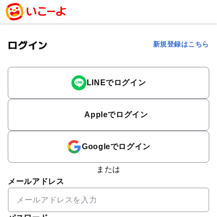
ログイン
新規登録はこちら
LINEでログイン
Appleでログイン
Googleでログイン
または
メールアドレス