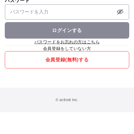
パスワード
ログインする
パスワードをお忘れの方はこちら
会員登録をしていない方
会員登録(無料)する
© actindi Inc.