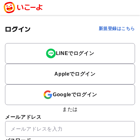
ログイン
新規登録はこちら
LINEでログイン
Appleでログイン
Googleでログイン
または
メールアドレス