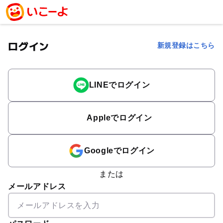
ログイン
新規登録はこちら
LINEでログイン
Appleでログイン
Googleでログイン
または
メールアドレス