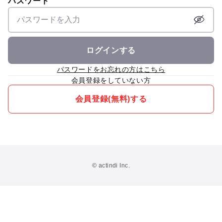
パスワード
ログインする
パスワードをお忘れの方はこちら
会員登録をしていない方
会員登録(無料)する
© actindi Inc.