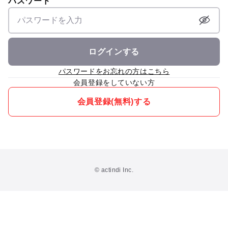
パスワード
ログインする
パスワードをお忘れの方はこちら
会員登録をしていない方
会員登録(無料)する
© actindi Inc.