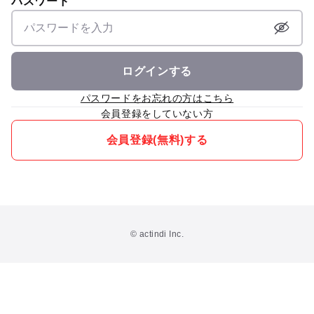
パスワード
ログインする
パスワードをお忘れの方はこちら
会員登録をしていない方
会員登録(無料)する
© actindi Inc.