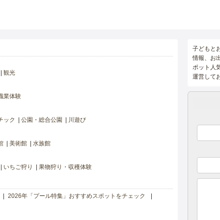
子どもと
情報、お
ポット人
観光
運営して
職業体験
チック
公園・総合公園
川遊び
館
美術館
水族館
いちご狩り
果物狩り・収穫体験
2026年「プール特集」おすすめスポットをチェック