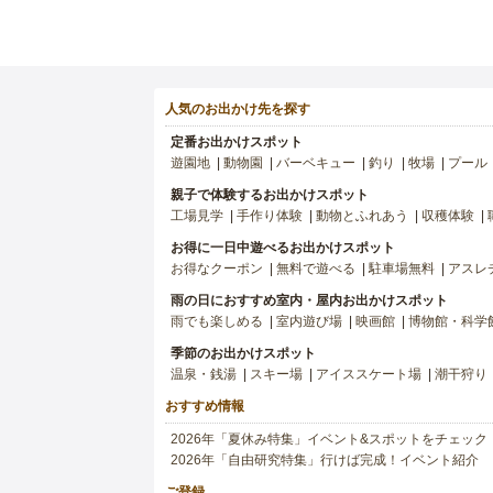
人気のお出かけ先を探す
定番お出かけスポット
遊園地
動物園
バーベキュー
釣り
牧場
プール
親子で体験するお出かけスポット
工場見学
手作り体験
動物とふれあう
収穫体験
お得に一日中遊べるお出かけスポット
お得なクーポン
無料で遊べる
駐車場無料
アスレ
雨の日におすすめ室内・屋内お出かけスポット
雨でも楽しめる
室内遊び場
映画館
博物館・科学
季節のお出かけスポット
温泉・銭湯
スキー場
アイススケート場
潮干狩り
おすすめ情報
2026年「夏休み特集」イベント&スポットをチェック
2026年「自由研究特集」行けば完成！イベント紹介
ご登録