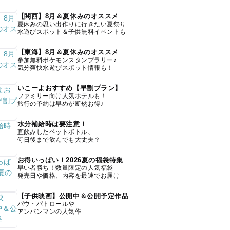
【関西】8月＆夏休みのオススメ
夏休みの思い出作りに行きたい夏祭り
水遊びスポット＆子供無料イベントも
【東海】8月＆夏休みのオススメ
参加無料ポケモンスタンプラリー♪
気分爽快水遊びスポット情報も！
いこーよおすすめ【早割プラン】
ファミリー向け人気ホテルも！
旅行の予約は早めが断然お得♪
水分補給時は要注意！
直飲みしたペットボトル、
何日後まで飲んでも大丈夫？
お得いっぱい！2026夏の福袋特集
早い者勝ち！数量限定の人気福袋
発売日や価格、内容を最速でお届け
【子供映画】公開中＆公開予定作品
パウ・パトロールや
アンパンマンの人気作