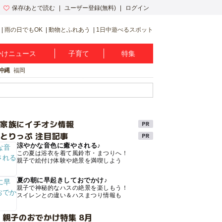
保存/あとで読む
ユーザー登録(無料)
ログイン
雨の日でもOK
動物とふれあう
1日中遊べるスポット
かけニュース
子育て
特集
沖縄
福岡
け家族にイチオシ情報
とりっぷ 注目記事
涼やかな音色に癒やされる♪
この夏は浴衣を着て風鈴市・まつりへ！
親子で絵付け体験や絶景を満喫しよう
夏の朝に早起きしておでかけ♪
親子で神秘的なハスの絶景を楽しもう！
スイレンとの違い＆ハスまつり情報も
 親子のおでかけ特集 8月