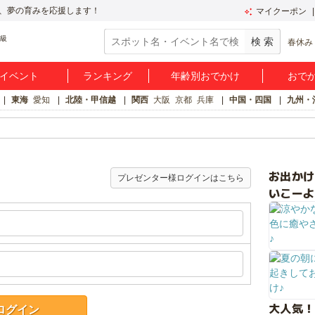
、夢の育みを応援します！
マイクーポン
春休み
イベント
ランキング
年齢別おでかけ
おで
東海
愛知
北陸・甲信越
関西
大阪
京都
兵庫
中国・四国
九州・
お出か
プレゼンター様ログインはこちら
いこーよ
大人気！