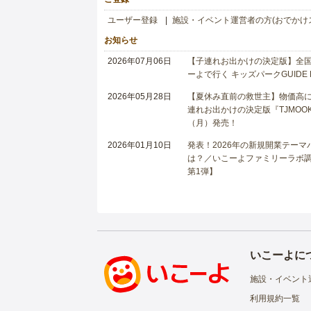
ユーザー登録
施設・イベント運営者の方(おでかけ
お知らせ
2026年07月06日
【子連れお出かけの決定版】全国6
ーよで行く キッズパークGUIDE
2026年05月28日
【夏休み直前の救世主】物価高に
連れお出かけの決定版『TJMOOK
（月）発売！
2026年01月10日
発表！2026年の新規開業テー
は？／いこーよファミリーラボ調査
第1弾】
いこーよに
施設・イベント
利用規約一覧