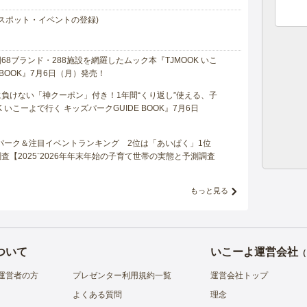
スポット・イベントの登録)
8ブランド・288施設を網羅したムック本『TJMOOK いこ
 BOOK』7月6日（月）発売！
負けない「神クーポン」付き！1年間“くり返し”使える、子
 いこーよで行く キッズパークGUIDE BOOK』7月6日
マパーク＆注目イベントランキング 2位は「あいぱく」1位
【2025⁻2026年年末年始の子育て世帯の実態と予測調査
もっと見る
ついて
いこーよ運営会社
（
運営者の方
プレゼンター利用規約一覧
運営会社トップ
よくある質問
理念