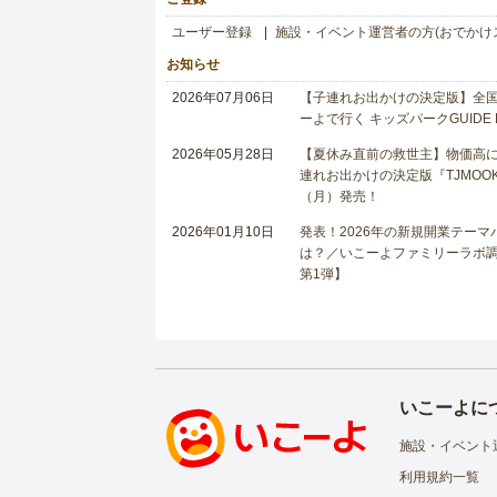
ユーザー登録
施設・イベント運営者の方(おでかけ
お知らせ
2026年07月06日
【子連れお出かけの決定版】全国6
ーよで行く キッズパークGUIDE
2026年05月28日
【夏休み直前の救世主】物価高に
連れお出かけの決定版『TJMOOK
（月）発売！
2026年01月10日
発表！2026年の新規開業テー
は？／いこーよファミリーラボ調査
第1弾】
いこーよに
施設・イベント
利用規約一覧