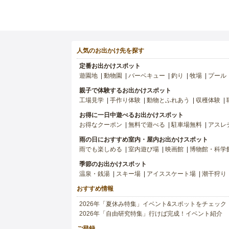
人気のお出かけ先を探す
定番お出かけスポット
遊園地
動物園
バーベキュー
釣り
牧場
プール
親子で体験するお出かけスポット
工場見学
手作り体験
動物とふれあう
収穫体験
お得に一日中遊べるお出かけスポット
お得なクーポン
無料で遊べる
駐車場無料
アスレ
雨の日におすすめ室内・屋内お出かけスポット
雨でも楽しめる
室内遊び場
映画館
博物館・科学
季節のお出かけスポット
温泉・銭湯
スキー場
アイススケート場
潮干狩り
おすすめ情報
2026年「夏休み特集」イベント&スポットをチェック
2026年「自由研究特集」行けば完成！イベント紹介
ご登録