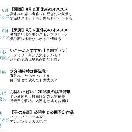
【関西】8月＆夏休みのオススメ
夏休みの思い出作りに行きたい夏祭り
水遊びスポット＆子供無料イベントも
【東海】8月＆夏休みのオススメ
参加無料ポケモンスタンプラリー♪
気分爽快水遊びスポット情報も！
いこーよおすすめ【早割プラン】
ファミリー向け人気ホテルも！
旅行の予約は早めが断然お得♪
水分補給時は要注意！
直飲みしたペットボトル、
何日後まで飲んでも大丈夫？
お得いっぱい！2026夏の福袋特集
早い者勝ち！数量限定の人気福袋
発売日や価格、内容を最速でお届け
【子供映画】公開中＆公開予定作品
パウ・パトロールや
アンパンマンの人気作