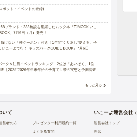
スポット・イベントの登録)
8ブランド・288施設を網羅したムック本『TJMOOK いこ
 BOOK』7月6日（月）発売！
負けない「神クーポン」付き！1年間“くり返し”使える、子
 いこーよで行く キッズパークGUIDE BOOK』7月6日
マパーク＆注目イベントランキング 2位は「あいぱく」1位
【2025⁻2026年年末年始の子育て世帯の実態と予測調査
もっと見る
ついて
いこーよ運営会社
（
運営者の方
プレゼンター利用規約一覧
運営会社トップ
よくある質問
理念