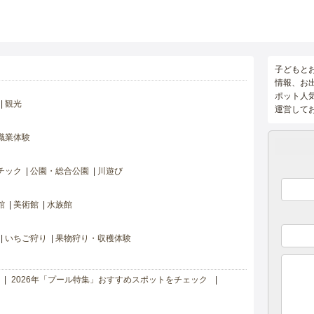
子どもと
情報、お
ポット人
観光
運営して
職業体験
チック
公園・総合公園
川遊び
館
美術館
水族館
いちご狩り
果物狩り・収穫体験
2026年「プール特集」おすすめスポットをチェック