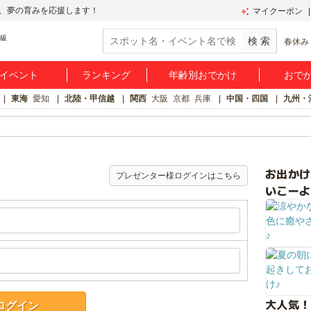
、夢の育みを応援します！
マイクーポン
春休み
イベント
ランキング
年齢別おでかけ
おで
東海
愛知
北陸・甲信越
関西
大阪
京都
兵庫
中国・四国
九州・
お出か
プレゼンター様ログインはこちら
いこーよ
大人気！