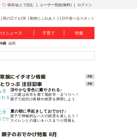
保存/あとで読む
ユーザー登録(無料)
ログイン
雨の日でもOK
動物とふれあう
1日中遊べるスポット
かけニュース
子育て
特集
沖縄
福岡
け家族にイチオシ情報
とりっぷ 注目記事
涼やかな音色に癒やされる♪
この夏は浴衣を着て風鈴市・まつりへ！
親子で絵付け体験や絶景を満喫しよう
夏の朝に早起きしておでかけ♪
親子で神秘的なハスの絶景を楽しもう！
スイレンとの違い＆ハスまつり情報も
 親子のおでかけ特集 8月