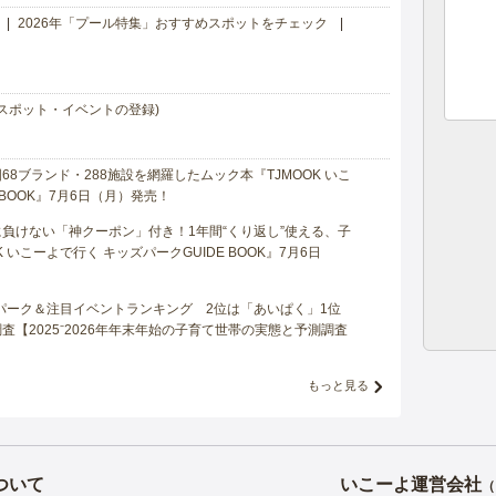
2026年「プール特集」おすすめスポットをチェック
スポット・イベントの登録)
8ブランド・288施設を網羅したムック本『TJMOOK いこ
 BOOK』7月6日（月）発売！
負けない「神クーポン」付き！1年間“くり返し”使える、子
 いこーよで行く キッズパークGUIDE BOOK』7月6日
マパーク＆注目イベントランキング 2位は「あいぱく」1位
【2025⁻2026年年末年始の子育て世帯の実態と予測調査
もっと見る
ついて
いこーよ運営会社
（