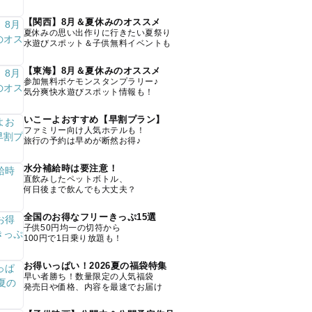
【関西】8月＆夏休みのオススメ
夏休みの思い出作りに行きたい夏祭り
水遊びスポット＆子供無料イベントも
【東海】8月＆夏休みのオススメ
参加無料ポケモンスタンプラリー♪
気分爽快水遊びスポット情報も！
いこーよおすすめ【早割プラン】
ファミリー向け人気ホテルも！
旅行の予約は早めが断然お得♪
水分補給時は要注意！
直飲みしたペットボトル、
何日後まで飲んでも大丈夫？
全国のお得なフリーきっぷ15選
子供50円均一の切符から
100円で1日乗り放題も！
お得いっぱい！2026夏の福袋特集
早い者勝ち！数量限定の人気福袋
発売日や価格、内容を最速でお届け