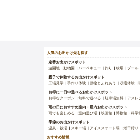
人気のお出かけ先を探す
定番お出かけスポット
遊園地
動物園
バーベキュー
釣り
牧場
プール
親子で体験するお出かけスポット
工場見学
手作り体験
動物とふれあう
収穫体験
お得に一日中遊べるお出かけスポット
お得なクーポン
無料で遊べる
駐車場無料
アスレ
雨の日におすすめ室内・屋内お出かけスポット
雨でも楽しめる
室内遊び場
映画館
博物館・科学
季節のお出かけスポット
温泉・銭湯
スキー場
アイススケート場
潮干狩り
おすすめ情報