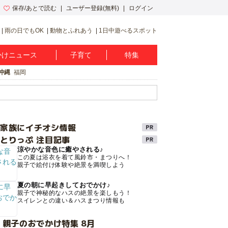
保存/あとで読む
ユーザー登録(無料)
ログイン
雨の日でもOK
動物とふれあう
1日中遊べるスポット
かけニュース
子育て
特集
沖縄
福岡
け家族にイチオシ情報
とりっぷ 注目記事
涼やかな音色に癒やされる♪
この夏は浴衣を着て風鈴市・まつりへ！
親子で絵付け体験や絶景を満喫しよう
夏の朝に早起きしておでかけ♪
親子で神秘的なハスの絶景を楽しもう！
スイレンとの違い＆ハスまつり情報も
 親子のおでかけ特集 8月