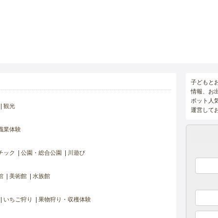
子どもと
情報、お
ポット人
観光
運営して
職業体験
チック
公園・総合公園
川遊び
館
美術館
水族館
いちご狩り
果物狩り・収穫体験