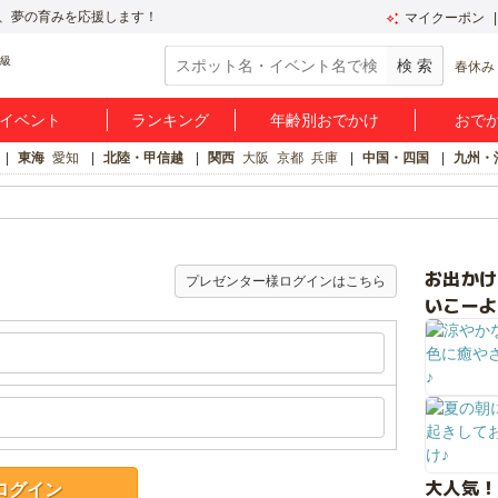
、夢の育みを応援します！
マイクーポン
春休み
イベント
ランキング
年齢別おでかけ
おで
東海
愛知
北陸・甲信越
関西
大阪
京都
兵庫
中国・四国
九州・
お出か
プレゼンター様ログインはこちら
いこーよ
大人気！