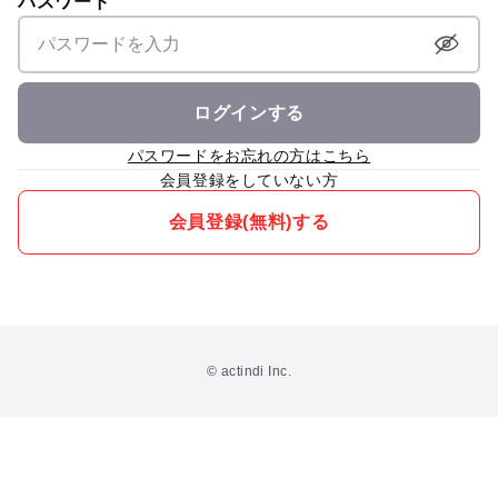
パスワード
ログインする
パスワードをお忘れの方はこちら
会員登録をしていない方
会員登録(無料)する
© actindi Inc.