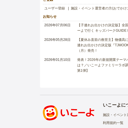
ユーザー登録
施設・イベント運営者の方(おでかけ
お知らせ
2026年07月06日
【子連れお出かけの決定版】全国6
ーよで行く キッズパークGUIDE
2026年05月28日
【夏休み直前の救世主】物価高に
連れお出かけの決定版『TJMOOK
（月）発売！
2026年01月10日
発表！2026年の新規開業テー
は？／いこーよファミリーラボ調査
第1弾】
いこーよに
施設・イベント
利用規約一覧