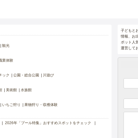
子どもと
情報、お
ポット人
観光
運営して
職業体験
チック
公園・総合公園
川遊び
館
美術館
水族館
いちご狩り
果物狩り・収穫体験
2026年「プール特集」おすすめスポットをチェック