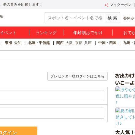
、夢の育みを応援します！
マイクーポン
春休み
イベント
ランキング
年齢別おでかけ
おで
東海
愛知
北陸・甲信越
関西
大阪
京都
兵庫
中国・四国
九州・
お出か
プレゼンター様ログインはこちら
いこーよ
大人気！