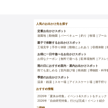
人気のお出かけ先を探す
定番お出かけスポット
遊園地
動物園
バーベキュー
釣り
牧場
プール
親子で体験するお出かけスポット
工場見学
手作り体験
動物とふれあう
収穫体験
お得に一日中遊べるお出かけスポット
お得なクーポン
無料で遊べる
駐車場無料
アスレ
雨の日におすすめ室内・屋内お出かけスポット
雨でも楽しめる
室内遊び場
映画館
博物館・科学
季節のお出かけスポット
温泉・銭湯
スキー場
アイススケート場
潮干狩り
おすすめ情報
2026年「夏休み特集」イベント&スポットをチェック
2026年「自由研究特集」行けば完成！イベント紹介
ご登録