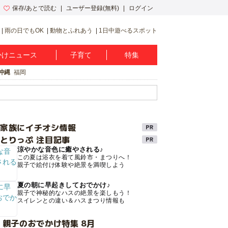
保存/あとで読む
ユーザー登録(無料)
ログイン
雨の日でもOK
動物とふれあう
1日中遊べるスポット
かけニュース
子育て
特集
沖縄
福岡
け家族にイチオシ情報
とりっぷ 注目記事
涼やかな音色に癒やされる♪
この夏は浴衣を着て風鈴市・まつりへ！
親子で絵付け体験や絶景を満喫しよう
夏の朝に早起きしておでかけ♪
親子で神秘的なハスの絶景を楽しもう！
スイレンとの違い＆ハスまつり情報も
 親子のおでかけ特集 8月