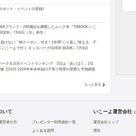
スポット・イベントの登録)
8ブランド・288施設を網羅したムック本『TJMOOK いこ
 BOOK』7月6日（月）発売！
負けない「神クーポン」付き！1年間“くり返し”使える、子
 いこーよで行く キッズパークGUIDE BOOK』7月6日
マパーク＆注目イベントランキング 2位は「あいぱく」1位
【2025⁻2026年年末年始の子育て世帯の実態と予測調査
もっと見る
ついて
いこーよ運営会社
（
運営者の方
プレゼンター利用規約一覧
運営会社トップ
よくある質問
理念