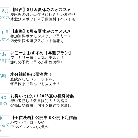
【関西】8月＆夏休みのオススメ
夏休みの思い出作りに行きたい夏祭り
水遊びスポット＆子供無料イベントも
【東海】8月＆夏休みのオススメ
参加無料ポケモンスタンプラリー♪
気分爽快水遊びスポット情報も！
いこーよおすすめ【早割プラン】
ファミリー向け人気ホテルも！
旅行の予約は早めが断然お得♪
水分補給時は要注意！
直飲みしたペットボトル、
何日後まで飲んでも大丈夫？
お得いっぱい！2026夏の福袋特集
早い者勝ち！数量限定の人気福袋
発売日や価格、内容を最速でお届け
【子供映画】公開中＆公開予定作品
パウ・パトロールや
アンパンマンの人気作