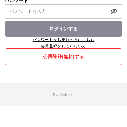
パスワード
ログインする
パスワードをお忘れの方はこちら
会員登録をしていない方
会員登録(無料)する
© actindi Inc.