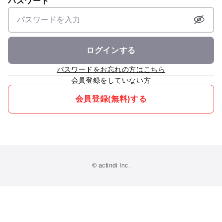
パスワード
ログインする
パスワードをお忘れの方はこちら
会員登録をしていない方
会員登録(無料)する
© actindi Inc.